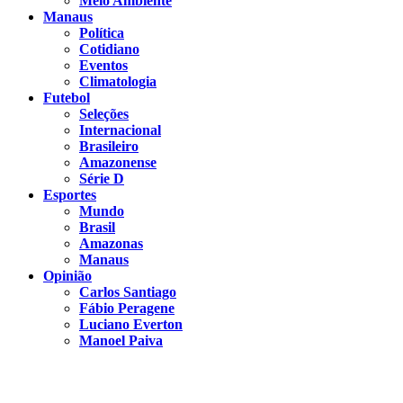
Meio Ambiente
Manaus
Política
Cotidiano
Eventos
Climatologia
Futebol
Seleções
Internacional
Brasileiro
Amazonense
Série D
Esportes
Mundo
Brasil
Amazonas
Manaus
Opinião
Carlos Santiago
Fábio Peragene
Luciano Everton
Manoel Paiva