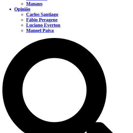
Manaus
Opinião
Carlos Santiago
Fábio Peragene
Luciano Everton
Manoel Paiva