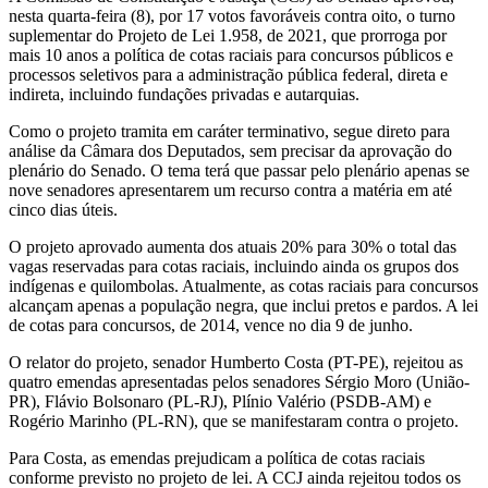
nesta quarta-feira (8), por 17 votos favoráveis contra oito, o turno
suplementar do Projeto de Lei 1.958, de 2021, que prorroga por
mais 10 anos a política de cotas raciais para concursos públicos e
processos seletivos para a administração pública federal, direta e
indireta, incluindo fundações privadas e autarquias.
Como o projeto tramita em caráter terminativo, segue direto para
análise da Câmara dos Deputados, sem precisar da aprovação do
plenário do Senado. O tema terá que passar pelo plenário apenas se
nove senadores apresentarem um recurso contra a matéria em até
cinco dias úteis.
O projeto aprovado aumenta dos atuais 20% para 30% o total das
vagas reservadas para cotas raciais, incluindo ainda os grupos dos
indígenas e quilombolas. Atualmente, as cotas raciais para concursos
alcançam apenas a população negra, que inclui pretos e pardos. A lei
de cotas para concursos, de 2014, vence no dia 9 de junho.
O relator do projeto, senador Humberto Costa (PT-PE), rejeitou as
quatro emendas apresentadas pelos senadores Sérgio Moro (União-
PR), Flávio Bolsonaro (PL-RJ), Plínio Valério (PSDB-AM) e
Rogério Marinho (PL-RN), que se manifestaram contra o projeto.
Para Costa, as emendas prejudicam a política de cotas raciais
conforme previsto no projeto de lei. A CCJ ainda rejeitou todos os