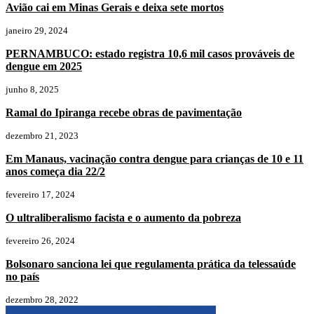
Avião cai em Minas Gerais e deixa sete mortos
janeiro 29, 2024
PERNAMBUCO: estado registra 10,6 mil casos prováveis de
dengue em 2025
junho 8, 2025
Ramal do Ipiranga recebe obras de pavimentação
dezembro 21, 2023
Em Manaus, vacinação contra dengue para crianças de 10 e 11
anos começa dia 22/2
fevereiro 17, 2024
O ultraliberalismo facista e o aumento da pobreza
fevereiro 26, 2024
Bolsonaro sanciona lei que regulamenta prática da telessaúde
no país
dezembro 28, 2022