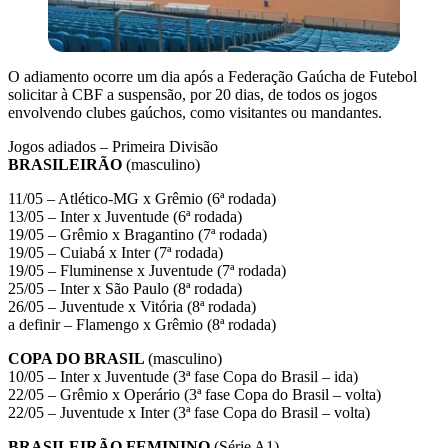
O adiamento ocorre um dia após a Federação Gaúcha de Futebol
solicitar à CBF a suspensão, por 20 dias, de todos os jogos
envolvendo clubes gaúchos, como visitantes ou mandantes.
Jogos adiados – Primeira Divisão
BRASILEIRÃO
(masculino)
11/05 – Atlético-MG x Grêmio (6ª rodada)
13/05 – Inter x Juventude (6ª rodada)
19/05 – Grêmio x Bragantino (7ª rodada)
19/05 – Cuiabá x Inter (7ª rodada)
19/05 – Fluminense x Juventude (7ª rodada)
25/05 – Inter x São Paulo (8ª rodada)
26/05 – Juventude x Vitória (8ª rodada)
a definir – Flamengo x Grêmio (8ª rodada)
COPA DO BRASIL
(masculino)
10/05 – Inter x Juventude (3ª fase Copa do Brasil – ida)
22/05 – Grêmio x Operário (3ª fase Copa do Brasil – volta)
22/05 – Juventude x Inter (3ª fase Copa do Brasil – volta)
BRASILEIRÃO FEMININO
(Série A1)