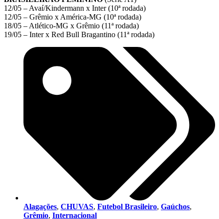
12/05 – Avaí/Kindermann x Inter (10ª rodada)
12/05 – Grêmio x América-MG (10ª rodada)
18/05 – Atlético-MG x Grêmio (11ª rodada)
19/05 – Inter x Red Bull Bragantino (11ª rodada)
Alagações
,
CHUVAS
,
Futebol Brasileiro
,
Gaúchos
,
Grêmio
,
Internacional