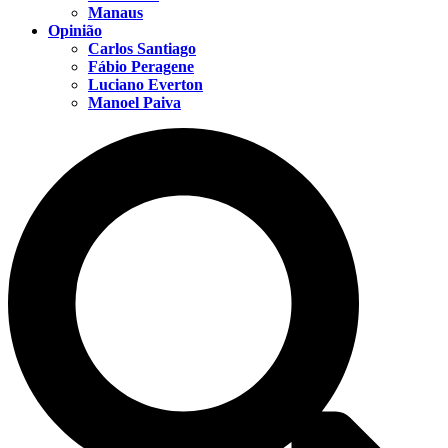
Manaus
Opinião
Carlos Santiago
Fábio Peragene
Luciano Everton
Manoel Paiva