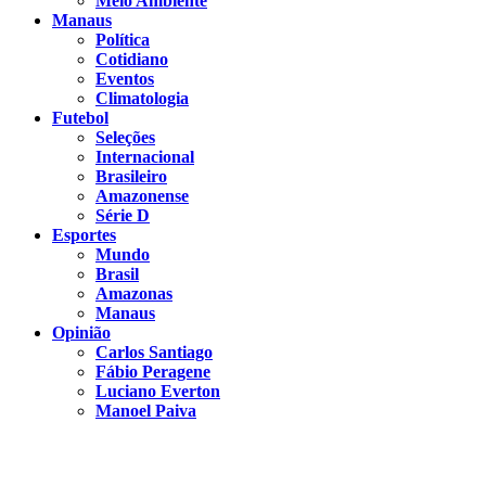
Meio Ambiente
Manaus
Política
Cotidiano
Eventos
Climatologia
Futebol
Seleções
Internacional
Brasileiro
Amazonense
Série D
Esportes
Mundo
Brasil
Amazonas
Manaus
Opinião
Carlos Santiago
Fábio Peragene
Luciano Everton
Manoel Paiva