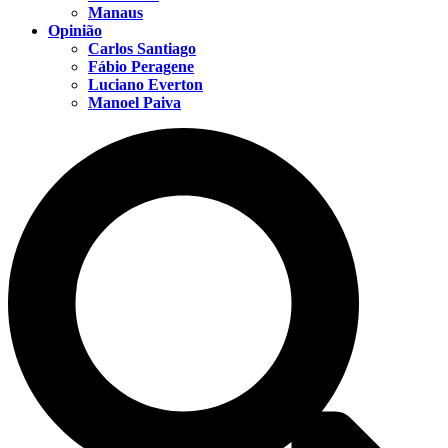
Manaus
Opinião
Carlos Santiago
Fábio Peragene
Luciano Everton
Manoel Paiva