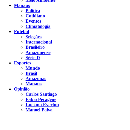
Meio Ambiente
Manaus
Política
Cotidiano
Eventos
Climatologia
Futebol
Seleções
Internacional
Brasileiro
Amazonense
Série D
Esportes
Mundo
Brasil
Amazonas
Manaus
Opinião
Carlos Santiago
Fábio Peragene
Luciano Everton
Manoel Paiva