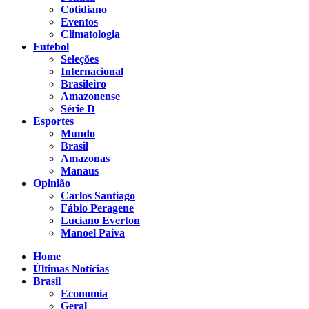
Cotidiano
Eventos
Climatologia
Futebol
Seleções
Internacional
Brasileiro
Amazonense
Série D
Esportes
Mundo
Brasil
Amazonas
Manaus
Opinião
Carlos Santiago
Fábio Peragene
Luciano Everton
Manoel Paiva
Home
Últimas Notícias
Brasil
Economia
Geral