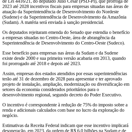
de Lei 4416/21, do deputado Júlio Cesar (PSD-PI), que prorroga de
2023 até 2028 incentivos fiscais para empresas situadas nas áreas de
atuação da Superintendência de Desenvolvimento do Nordeste
(Sudene) e da Superintendência de Desenvolvimento da Amazônia
(Sudam). A matéria será enviada à sanção presidencial.
Os deputados rejeitaram emenda do Senado que estendia o benefício
a empresas situadas no Centro-Oeste, área de abrangência da
Superintendência de Desenvolvimento do Centro-Oeste (Sudeco).
Esse benefício para empresas nas áreas da Sudam e da Sudene
existe desde 2000 e sua primeira versão acabaria em 2013, quando
foi prorrogado até 2018 e depois até 2023.
Assim, empresas dos estados atendidos por essas superintendências
terão até 31 de dezembro de 2028 para apresentar e ter aprovado
projeto de instalação, ampliação, modernização ou diversificação em
setores da economia considerados prioritários para o
desenvolvimento regional, segundo decreto do Poder Executivo.
O incentivo é correspondente à redução de 75% do imposto sobre a
renda e adicionais calculados com base no lucro da exploração do
negócio.
Estimativas da Receita Federal indicam que esse incentivo implicará
desoneração, em 2023, da ordem de R$ 6,0 bilhões na Sudam e de