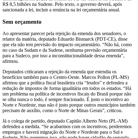
R$ 8,5 bilhões na Sudene. Pelo texto, o governo deverá, após
sancionada a lei, incluir a renúncia na lei orçamentária anual.
Sem orçamento
Ao apresentar parecer pela rejeição da emenda dos senadores, o
relator da matéria, deputado Eduardo Bismarck (PDT-CE), disse
que ela não tem previsão do impacto orçamentário. “Não há, como
no caso da Sudam e da Sudene, nenhuma previsão orçamentária
para a Sudeco, por isso a inconstitucionalidade dessa emenda”,
afirmou.
Deputados criticaram a rejeição da emenda que estendia os
benefícios também para o Centro-Oeste. Marcos Pollon (PL-MS)
afirmou que a política fiscal brasileira cria “feudos” e defendeu a
redução de impostos de forma igualitária em todos os estados. “Há
um problema na política de incentivos fiscais do Brasil porque não
se olha nunca o todo, é sempre fracionado. É justo o incentivo ao
Norte e Nordeste, mas não é justo porque outros municípios também
precisam de auxílio, como o Norte de Minas Gerais”, criticou.
Já o colega de partido, deputado Capitão Alberto Neto (PL-AM)
defendeu a medida. “Se acabarmos com os incentivos, perderemos
empregos e haverá migração do Norte e Nordeste para o Sul e
Sudeste. Não queremos isso, não pode haver cidadão de segunda