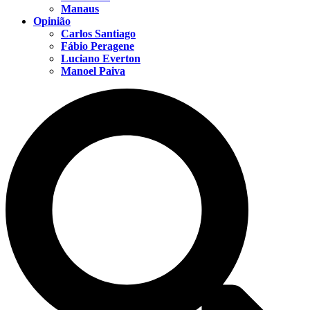
Manaus
Opinião
Carlos Santiago
Fábio Peragene
Luciano Everton
Manoel Paiva