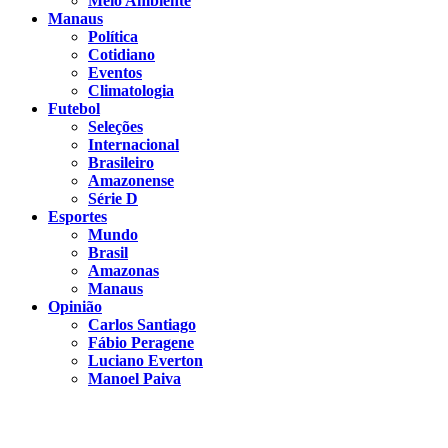
Meio Ambiente
Manaus
Política
Cotidiano
Eventos
Climatologia
Futebol
Seleções
Internacional
Brasileiro
Amazonense
Série D
Esportes
Mundo
Brasil
Amazonas
Manaus
Opinião
Carlos Santiago
Fábio Peragene
Luciano Everton
Manoel Paiva