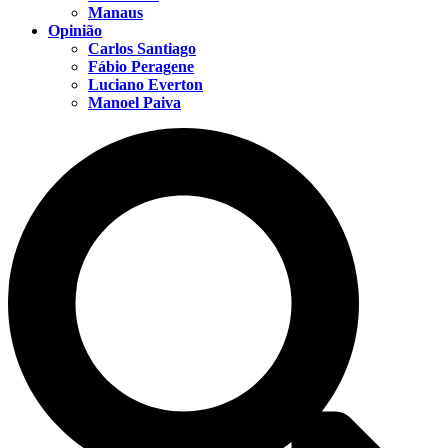
Manaus
Opinião
Carlos Santiago
Fábio Peragene
Luciano Everton
Manoel Paiva