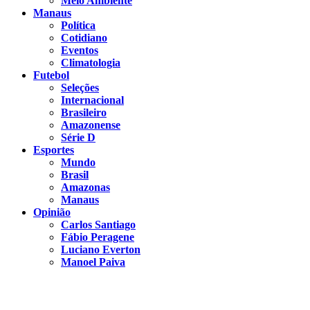
Meio Ambiente
Manaus
Política
Cotidiano
Eventos
Climatologia
Futebol
Seleções
Internacional
Brasileiro
Amazonense
Série D
Esportes
Mundo
Brasil
Amazonas
Manaus
Opinião
Carlos Santiago
Fábio Peragene
Luciano Everton
Manoel Paiva