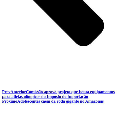
Prev
Anterior
Comissão aprova projeto que isenta equipamentos
para atletas olímpicos do Imposto de Importação
Próximo
Adolescentes caem da roda gigante no Amazonas