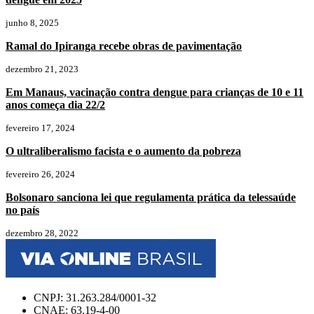
junho 8, 2025
Ramal do Ipiranga recebe obras de pavimentação
dezembro 21, 2023
Em Manaus, vacinação contra dengue para crianças de 10 e 11
anos começa dia 22/2
fevereiro 17, 2024
O ultraliberalismo facista e o aumento da pobreza
fevereiro 26, 2024
Bolsonaro sanciona lei que regulamenta prática da telessaúde
no país
dezembro 28, 2022
CNPJ: 31.263.284/0001-32
CNAE: 63.19-4-00