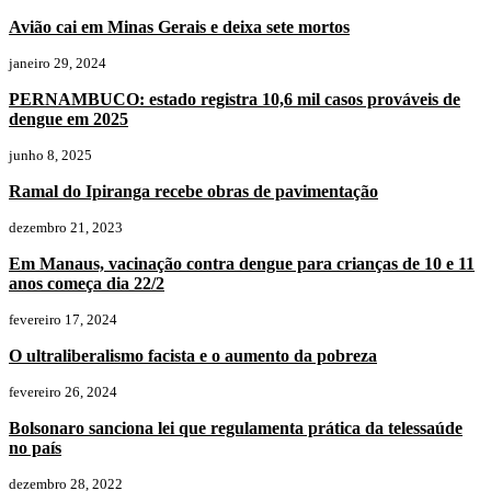
Avião cai em Minas Gerais e deixa sete mortos
janeiro 29, 2024
PERNAMBUCO: estado registra 10,6 mil casos prováveis de
dengue em 2025
junho 8, 2025
Ramal do Ipiranga recebe obras de pavimentação
dezembro 21, 2023
Em Manaus, vacinação contra dengue para crianças de 10 e 11
anos começa dia 22/2
fevereiro 17, 2024
O ultraliberalismo facista e o aumento da pobreza
fevereiro 26, 2024
Bolsonaro sanciona lei que regulamenta prática da telessaúde
no país
dezembro 28, 2022