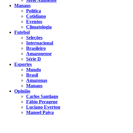
Meio Ambiente
Manaus
Política
Cotidiano
Eventos
Climatologia
Futebol
Seleções
Internacional
Brasileiro
Amazonense
Série D
Esportes
Mundo
Brasil
Amazonas
Manaus
Opinião
Carlos Santiago
Fábio Peragene
Luciano Everton
Manoel Paiva