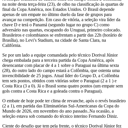
na noite desta terça-feira (23), de olho na classificação às quartas de
final da Copa América, nos Estados Unidos. O Brasil depende
apenas de um empate no último duelo da fase de grupos para
avançar na competição. Em caso de vitória, a seleção vira líder da
chave D e terá o Panamá (segundo lugar no grupo C) como
adversário nas quartas, escapando do Uruguai, primeiro colocado.
Brasileiros e colombianos se enfrentam a partir das 22h (horário de
Brasília), no Levi’s Stadium, na cidade de Santa Clara, na
Califórnia.
Se por um lado a equipe comandada pelo técnico Dorival Júnior
chega embalada para a terceira partida da Copa América, após
desencantar com placar de 4 a 1 sobre o Paraguai na última sexta
(28), do outro lado do campo estará a Colômbia, que ostenta uma
invencibilidade de 25 jogos. Atual líder do Grupo D, a Colômbia
tem seis pontos, obtidos com vitórias sobre o Paraguai (2 a 1 ) e
Costa Rica (3 a 0). Já o Brasil soma quatro pontos (um empate sem
gols contra a Costa Rica e a goleada contra o Paraguai).
O embate de hoje pode ter clima de revanche, após o revés brasileiro
(2 a 1), em partida das Eliminatórias Sul-Americanas da Copa do
Mundo de 2026, em novembro do ano passado..Na ocasião, a
seleção estava sob comando do técnico interino Fernando Diniz.
Ciente do desafio que tem pela frente, o técnico Dorival Júnior fez