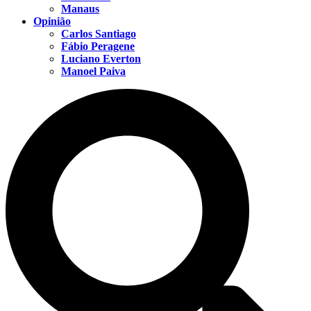
Manaus
Opinião
Carlos Santiago
Fábio Peragene
Luciano Everton
Manoel Paiva