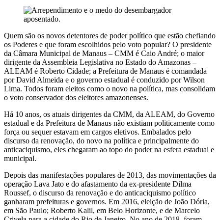
Quem são os novos detentores de poder político que estão chefiando
os Poderes e que foram escolhidos pelo voto popular? O presidente
da Câmara Municipal de Manaus – CMM é Caio André; o maior
dirigente da Assembleia Legislativa no Estado do Amazonas –
ALEAM é Roberto Cidade; a Prefeitura de Manaus é comandada
por David Almeida e o governo estadual é conduzido por Wilson
Lima. Todos foram eleitos como o novo na política, mas consolidam
o voto conservador dos eleitores amazonenses.
Há 10 anos, os atuais dirigentes da CMM, da ALEAM, do Governo
estadual e da Prefeitura de Manaus não existiam politicamente como
força ou sequer estavam em cargos eletivos. Embalados pelo
discurso da renovação, do novo na política e principalmente do
anticaciquismo, eles chegaram ao topo do poder na esfera estadual e
municipal.
Depois das manifestações populares de 2013, das movimentações da
operação Lava Jato e do afastamento da ex-presidente Dilma
Roussef, o discurso da renovação e do anticaciquismo político
ganharam prefeituras e governos. Em 2016, eleição de João Dória,
em São Paulo; Roberto Kalil, em Belo Horizonte, e de Marcelo
Crivela para a cidade do Rio de Janeiro. No ano de 2018, foram