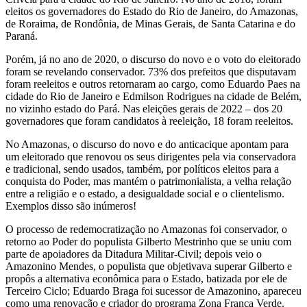
eleitos os governadores do Estado do Rio de Janeiro, do Amazonas,
de Roraima, de Rondônia, de Minas Gerais, de Santa Catarina e do
Paraná.
Porém, já no ano de 2020, o discurso do novo e o voto do eleitorado
foram se revelando conservador. 73% dos prefeitos que disputavam
foram reeleitos e outros retornaram ao cargo, como Eduardo Paes na
cidade do Rio de Janeiro e Edmilson Rodrigues na cidade de Belém,
no vizinho estado do Pará. Nas eleições gerais de 2022 – dos 20
governadores que foram candidatos à reeleição, 18 foram reeleitos.
No Amazonas, o discurso do novo e do anticacique apontam para
um eleitorado que renovou os seus dirigentes pela via conservadora
e tradicional, sendo usados, também, por políticos eleitos para a
conquista do Poder, mas mantém o patrimonialista, a velha relação
entre a religião e o estado, a desigualdade social e o clientelismo.
Exemplos disso são inúmeros!
O processo de redemocratização no Amazonas foi conservador, o
retorno ao Poder do populista Gilberto Mestrinho que se uniu com
parte de apoiadores da Ditadura Militar-Civil; depois veio o
Amazonino Mendes, o populista que objetivava superar Gilberto e
propôs a alternativa econômica para o Estado, batizada por ele de
Terceiro Ciclo; Eduardo Braga foi sucessor de Amazonino, apareceu
como uma renovação e criador do programa Zona Franca Verde.