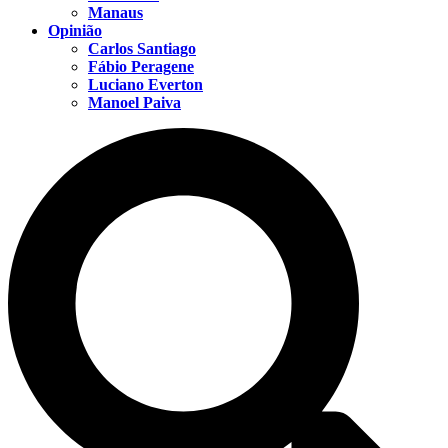
Manaus
Opinião
Carlos Santiago
Fábio Peragene
Luciano Everton
Manoel Paiva