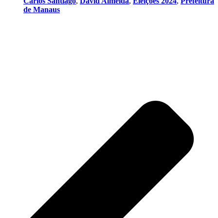
Carlos Santiago
,
David Almeida
,
Eleições 2024
,
Prefeitura
de Manaus