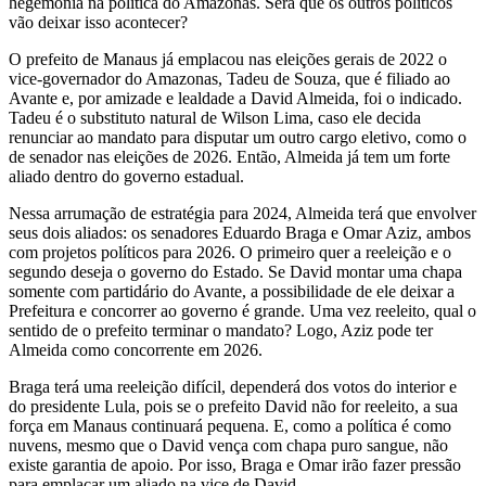
hegemonia na política do Amazonas. Será que os outros políticos
vão deixar isso acontecer?
O prefeito de Manaus já emplacou nas eleições gerais de 2022 o
vice-governador do Amazonas, Tadeu de Souza, que é filiado ao
Avante e, por amizade e lealdade a David Almeida, foi o indicado.
Tadeu é o substituto natural de Wilson Lima, caso ele decida
renunciar ao mandato para disputar um outro cargo eletivo, como o
de senador nas eleições de 2026. Então, Almeida já tem um forte
aliado dentro do governo estadual.
Nessa arrumação de estratégia para 2024, Almeida terá que envolver
seus dois aliados: os senadores Eduardo Braga e Omar Aziz, ambos
com projetos políticos para 2026. O primeiro quer a reeleição e o
segundo deseja o governo do Estado. Se David montar uma chapa
somente com partidário do Avante, a possibilidade de ele deixar a
Prefeitura e concorrer ao governo é grande. Uma vez reeleito, qual o
sentido de o prefeito terminar o mandato? Logo, Aziz pode ter
Almeida como concorrente em 2026.
Braga terá uma reeleição difícil, dependerá dos votos do interior e
do presidente Lula, pois se o prefeito David não for reeleito, a sua
força em Manaus continuará pequena. E, como a política é como
nuvens, mesmo que o David vença com chapa puro sangue, não
existe garantia de apoio. Por isso, Braga e Omar irão fazer pressão
para emplacar um aliado na vice de David.