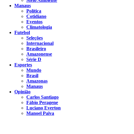
Meio Ambiente
Manaus
Política
Cotidiano
Eventos
Climatologia
Futebol
Seleções
Internacional
Brasileiro
Amazonense
Série D
Esportes
Mundo
Brasil
Amazonas
Manaus
Opinião
Carlos Santiago
Fábio Peragene
Luciano Everton
Manoel Paiva