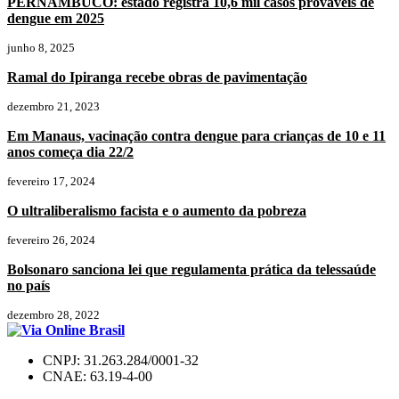
PERNAMBUCO: estado registra 10,6 mil casos prováveis de
dengue em 2025
junho 8, 2025
Ramal do Ipiranga recebe obras de pavimentação
dezembro 21, 2023
Em Manaus, vacinação contra dengue para crianças de 10 e 11
anos começa dia 22/2
fevereiro 17, 2024
O ultraliberalismo facista e o aumento da pobreza
fevereiro 26, 2024
Bolsonaro sanciona lei que regulamenta prática da telessaúde
no país
dezembro 28, 2022
CNPJ: 31.263.284/0001-32
CNAE: 63.19-4-00