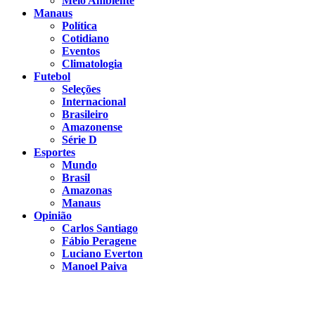
Meio Ambiente
Manaus
Política
Cotidiano
Eventos
Climatologia
Futebol
Seleções
Internacional
Brasileiro
Amazonense
Série D
Esportes
Mundo
Brasil
Amazonas
Manaus
Opinião
Carlos Santiago
Fábio Peragene
Luciano Everton
Manoel Paiva