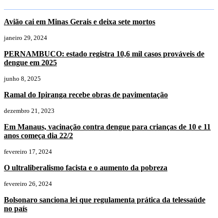
Avião cai em Minas Gerais e deixa sete mortos
janeiro 29, 2024
PERNAMBUCO: estado registra 10,6 mil casos prováveis de
dengue em 2025
junho 8, 2025
Ramal do Ipiranga recebe obras de pavimentação
dezembro 21, 2023
Em Manaus, vacinação contra dengue para crianças de 10 e 11
anos começa dia 22/2
fevereiro 17, 2024
O ultraliberalismo facista e o aumento da pobreza
fevereiro 26, 2024
Bolsonaro sanciona lei que regulamenta prática da telessaúde
no país