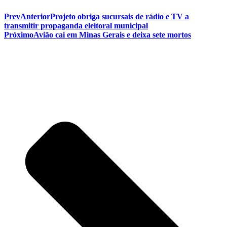
Prev
Anterior
Projeto obriga sucursais de rádio e TV a
transmitir propaganda eleitoral municipal
Próximo
Avião cai em Minas Gerais e deixa sete mortos