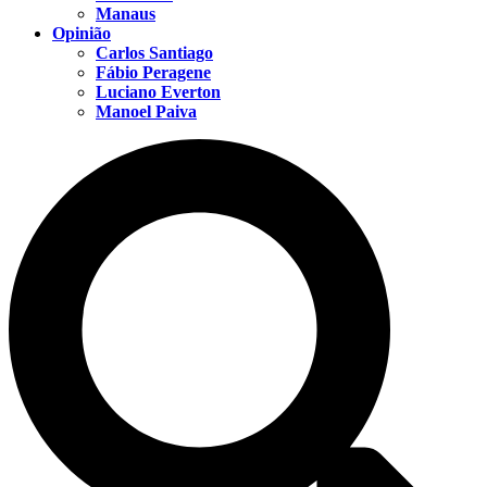
Manaus
Opinião
Carlos Santiago
Fábio Peragene
Luciano Everton
Manoel Paiva