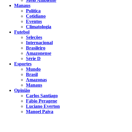
Meio Ambiente
Manaus
Política
Cotidiano
Eventos
Climatologia
Futebol
Seleções
Internacional
Brasileiro
Amazonense
Série D
Esportes
Mundo
Brasil
Amazonas
Manaus
Opinião
Carlos Santiago
Fábio Peragene
Luciano Everton
Manoel Paiva