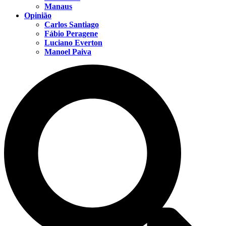
Manaus
Opinião
Carlos Santiago
Fábio Peragene
Luciano Everton
Manoel Paiva