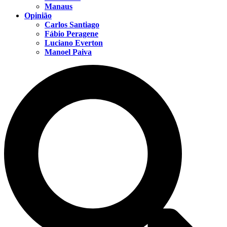
Manaus
Opinião
Carlos Santiago
Fábio Peragene
Luciano Everton
Manoel Paiva