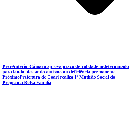
Prev
Anterior
Câmara aprova prazo de validade indeterminado
para laudo atestando autismo ou deficiência permanente
Próximo
Prefeitura de Coari realiza I° Mutirão Social do
Programa Bolsa Família