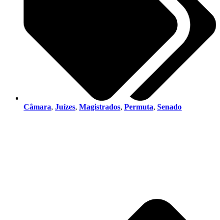
Câmara
,
Juízes
,
Magistrados
,
Permuta
,
Senado