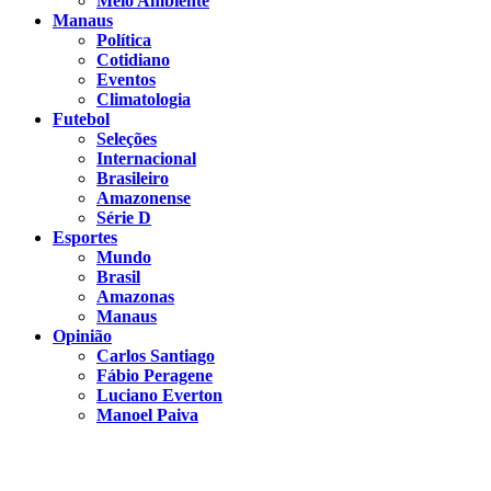
Meio Ambiente
Manaus
Política
Cotidiano
Eventos
Climatologia
Futebol
Seleções
Internacional
Brasileiro
Amazonense
Série D
Esportes
Mundo
Brasil
Amazonas
Manaus
Opinião
Carlos Santiago
Fábio Peragene
Luciano Everton
Manoel Paiva