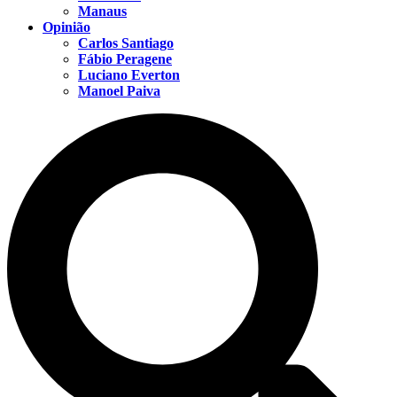
Manaus
Opinião
Carlos Santiago
Fábio Peragene
Luciano Everton
Manoel Paiva