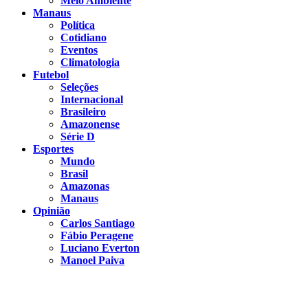
Meio Ambiente
Manaus
Política
Cotidiano
Eventos
Climatologia
Futebol
Seleções
Internacional
Brasileiro
Amazonense
Série D
Esportes
Mundo
Brasil
Amazonas
Manaus
Opinião
Carlos Santiago
Fábio Peragene
Luciano Everton
Manoel Paiva