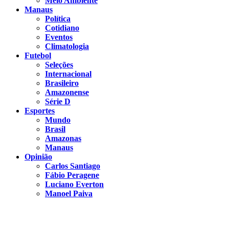
Meio Ambiente
Manaus
Política
Cotidiano
Eventos
Climatologia
Futebol
Seleções
Internacional
Brasileiro
Amazonense
Série D
Esportes
Mundo
Brasil
Amazonas
Manaus
Opinião
Carlos Santiago
Fábio Peragene
Luciano Everton
Manoel Paiva