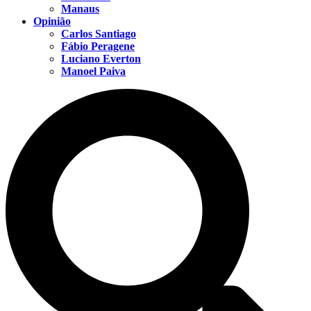
Manaus
Opinião
Carlos Santiago
Fábio Peragene
Luciano Everton
Manoel Paiva