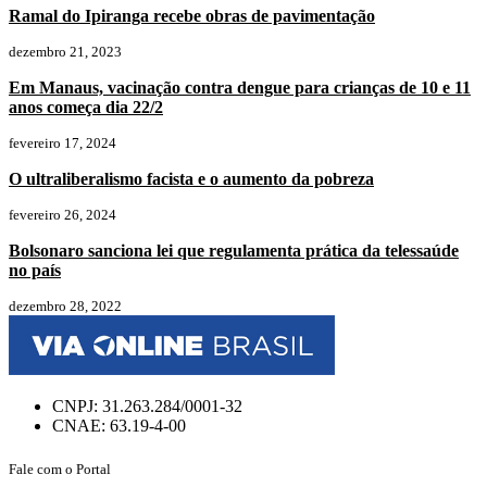
Ramal do Ipiranga recebe obras de pavimentação
dezembro 21, 2023
Em Manaus, vacinação contra dengue para crianças de 10 e 11
anos começa dia 22/2
fevereiro 17, 2024
O ultraliberalismo facista e o aumento da pobreza
fevereiro 26, 2024
Bolsonaro sanciona lei que regulamenta prática da telessaúde
no país
dezembro 28, 2022
CNPJ: 31.263.284/0001-32
CNAE: 63.19-4-00
Fale com o Portal