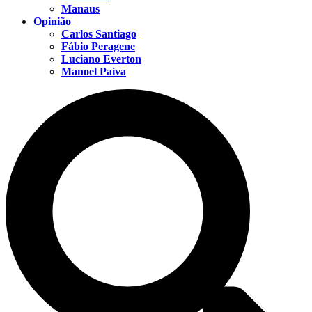
Manaus
Opinião
Carlos Santiago
Fábio Peragene
Luciano Everton
Manoel Paiva