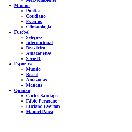
Meio Ambiente
Manaus
Política
Cotidiano
Eventos
Climatologia
Futebol
Seleções
Internacional
Brasileiro
Amazonense
Série D
Esportes
Mundo
Brasil
Amazonas
Manaus
Opinião
Carlos Santiago
Fábio Peragene
Luciano Everton
Manoel Paiva