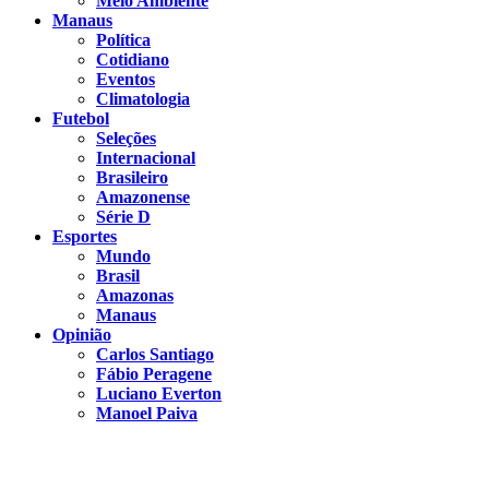
Meio Ambiente
Manaus
Política
Cotidiano
Eventos
Climatologia
Futebol
Seleções
Internacional
Brasileiro
Amazonense
Série D
Esportes
Mundo
Brasil
Amazonas
Manaus
Opinião
Carlos Santiago
Fábio Peragene
Luciano Everton
Manoel Paiva