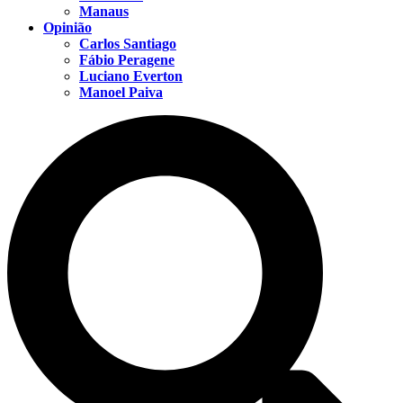
Manaus
Opinião
Carlos Santiago
Fábio Peragene
Luciano Everton
Manoel Paiva