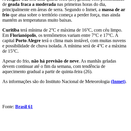
de
geada fraca
a moderada
nas primeiras horas do dia,
principalmente em áreas de serra. Segundo o Inmet, a
massa de ar
frio
que atua sobre o território começa a perder força, mas ainda
mantém as temperaturas muito baixas.
Curitiba
terá mínima de 2°C e máxima de 16°C, com céu limpo.
Em
Florianópolis
, os termômetros variam entre 7°C e 17°C. A
capital
Porto Alegre
terá o clima mais instável, com muitas nuvens
e possibilidade de chuva isolada. A mínima será de 4°C e a máxima
de 15°C.
Apesar do frio,
não há previsão de neve
. As manhãs geladas
devem continuar até o fim da semana, com tendência de
aquecimento gradual a partir de quinta-feira (26).
As informações são do Instituto Nacional de Meteorologia
(Inmet)
.
Fonte:
Brasil 61