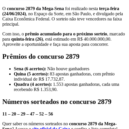
O
concurso 2879 da Mega-Sena
foi realizado nesta
terça-feira
(24/06/2024)
, no Espaço da Sorte, em São Paulo, e divulgado pela
Caixa Econômica Federal. O sorteio não teve vencedores na faixa
principal.
Com isso, o
prêmio acumulado para o próximo sorteio
, marcado
para
quinta-feira (26)
, está estimado em R$ 40.000.000,00.
Aproveite a oportunidade e faça sua aposta para concorrer.
Prêmios do concurso 2879
Sena (6 acertos):
Não houve ganhadores
Quina (5 acertos):
83 apostas ganhadoras, com prêmio
individual de R$ 17.732,87.
Quadra (4 acertos):
1.553 apostas ganhadoras, cada uma
recebendo R$ 1.353,90.
Números sorteados no concurso 2879
11 – 20 – 29 – 47 – 52 – 56
Quer saber os números sorteados no
concurso 2879 da Mega-
Sena
? Acesse o
site oficial da Caixa
e confira a lista completa!