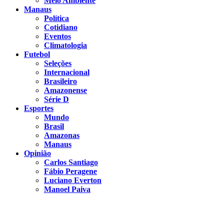
Meio Ambiente
Manaus
Política
Cotidiano
Eventos
Climatologia
Futebol
Seleções
Internacional
Brasileiro
Amazonense
Série D
Esportes
Mundo
Brasil
Amazonas
Manaus
Opinião
Carlos Santiago
Fábio Peragene
Luciano Everton
Manoel Paiva