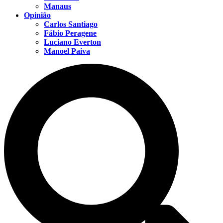
Manaus
Opinião
Carlos Santiago
Fábio Peragene
Luciano Everton
Manoel Paiva