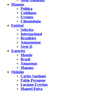
Meio Ambiente
Manaus
Política
Cotidiano
Eventos
Climatologia
Futebol
Seleções
Internacional
Brasileiro
Amazonense
Série D
Esportes
Mundo
Brasil
Amazonas
Manaus
Opinião
Carlos Santiago
Fábio Peragene
Luciano Everton
Manoel Paiva