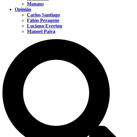
Manaus
Opinião
Carlos Santiago
Fábio Peragene
Luciano Everton
Manoel Paiva