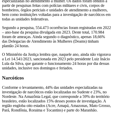
especializadas no atendimento à mulher. Os dados foram obtidos a
partir de pesquisas feitas com polícias militares e civis, corpos de
bombeiros, órgãos periciais e unidades de atendimento a mulheres,
bem como instituições voltadas para a investigação de narcóticos em
todas as unidades federativas.
Segundo a pesquisa, 554.473 ocorrências foram registradas em 2022
– ano-base da pesquisa divulgada em 2023. Deste total, 170.984
foram de ameaças. Ainda segundo o diagnóstico, apenas 18,66%
das Delegacias de Atendimento às Mulheres (Deams) tinham
plantão 24 horas.
O Ministério da Justiça lembra que, naquele ano, ainda não vigorava
a Lei 14.541/2023, sancionada em 2023 pelo presidente Luiz Inácio
Lula da Silva, que garante o funcionamento 24 horas por dia dessas
unidades, inclusive nos domingos e feriados.
Narcóticos
Conforme o levantamento, 44% das unidades especializadas na
investigação de narcóticos estão localizadas no Sudeste e 23%, no
Nordeste. Na Amazônia Legal, que corresponde a 59% do território
brasileiro, estão localizados 15% desses postos de investigação. A
região engloba oito estados (Acre, Amapá, Amazonas, Mato Grosso,
Pará, Rondônia, Roraima e Tocantins) e parte do Maranhão.