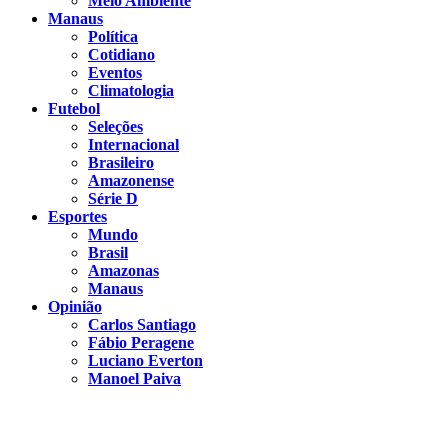
Meio Ambiente
Manaus
Política
Cotidiano
Eventos
Climatologia
Futebol
Seleções
Internacional
Brasileiro
Amazonense
Série D
Esportes
Mundo
Brasil
Amazonas
Manaus
Opinião
Carlos Santiago
Fábio Peragene
Luciano Everton
Manoel Paiva