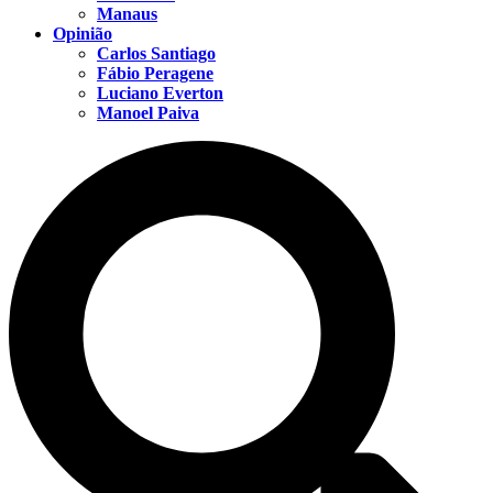
Manaus
Opinião
Carlos Santiago
Fábio Peragene
Luciano Everton
Manoel Paiva