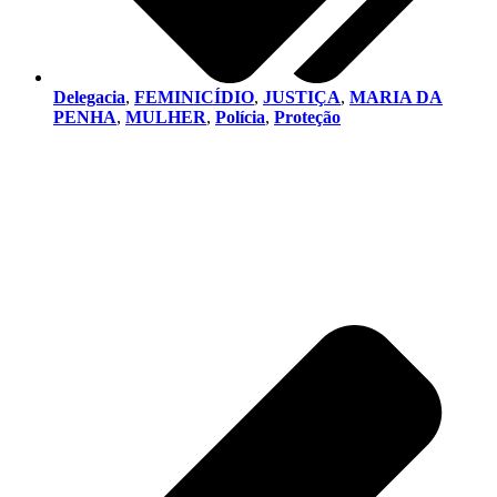
Delegacia
,
FEMINICÍDIO
,
JUSTIÇA
,
MARIA DA
PENHA
,
MULHER
,
Polícia
,
Proteção