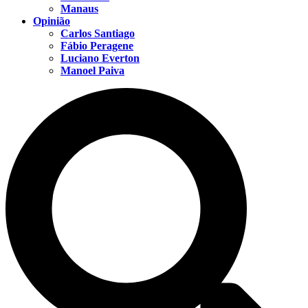
Manaus
Opinião
Carlos Santiago
Fábio Peragene
Luciano Everton
Manoel Paiva