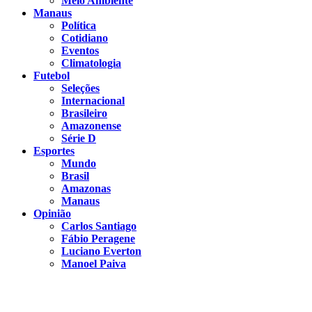
Meio Ambiente
Manaus
Política
Cotidiano
Eventos
Climatologia
Futebol
Seleções
Internacional
Brasileiro
Amazonense
Série D
Esportes
Mundo
Brasil
Amazonas
Manaus
Opinião
Carlos Santiago
Fábio Peragene
Luciano Everton
Manoel Paiva