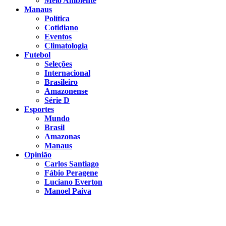
Meio Ambiente
Manaus
Política
Cotidiano
Eventos
Climatologia
Futebol
Seleções
Internacional
Brasileiro
Amazonense
Série D
Esportes
Mundo
Brasil
Amazonas
Manaus
Opinião
Carlos Santiago
Fábio Peragene
Luciano Everton
Manoel Paiva