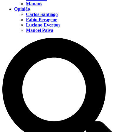
Manaus
Opinião
Carlos Santiago
Fábio Peragene
Luciano Everton
Manoel Paiva