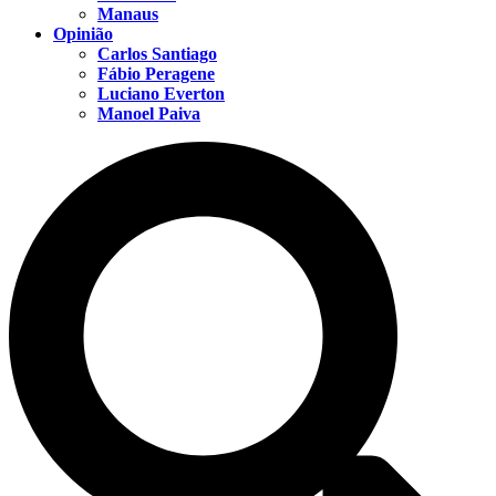
Manaus
Opinião
Carlos Santiago
Fábio Peragene
Luciano Everton
Manoel Paiva