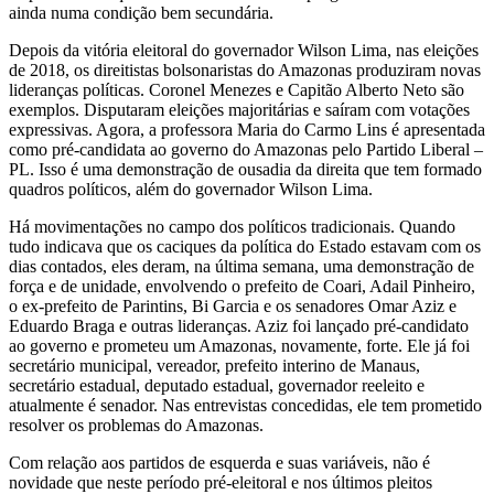
ainda numa condição bem secundária.
Depois da vitória eleitoral do governador Wilson Lima, nas eleições
de 2018, os direitistas bolsonaristas do Amazonas produziram novas
lideranças políticas. Coronel Menezes e Capitão Alberto Neto são
exemplos. Disputaram eleições majoritárias e saíram com votações
expressivas. Agora, a professora Maria do Carmo Lins é apresentada
como pré-candidata ao governo do Amazonas pelo Partido Liberal –
PL. Isso é uma demonstração de ousadia da direita que tem formado
quadros políticos, além do governador Wilson Lima.
Há movimentações no campo dos políticos tradicionais. Quando
tudo indicava que os caciques da política do Estado estavam com os
dias contados, eles deram, na última semana, uma demonstração de
força e de unidade, envolvendo o prefeito de Coari, Adail Pinheiro,
o ex-prefeito de Parintins, Bi Garcia e os senadores Omar Aziz e
Eduardo Braga e outras lideranças. Aziz foi lançado pré-candidato
ao governo e prometeu um Amazonas, novamente, forte. Ele já foi
secretário municipal, vereador, prefeito interino de Manaus,
secretário estadual, deputado estadual, governador reeleito e
atualmente é senador. Nas entrevistas concedidas, ele tem prometido
resolver os problemas do Amazonas.
Com relação aos partidos de esquerda e suas variáveis, não é
novidade que neste período pré-eleitoral e nos últimos pleitos