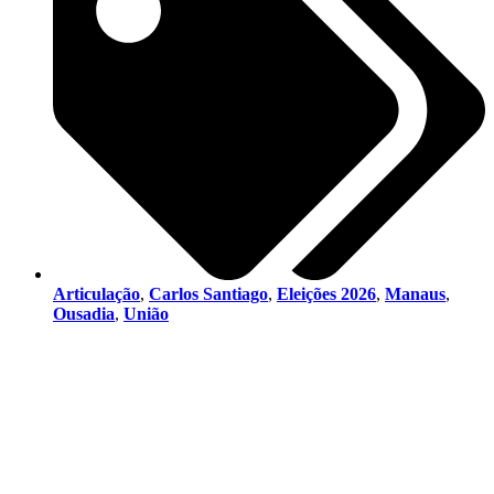
Articulação
,
Carlos Santiago
,
Eleições 2026
,
Manaus
,
Ousadia
,
União