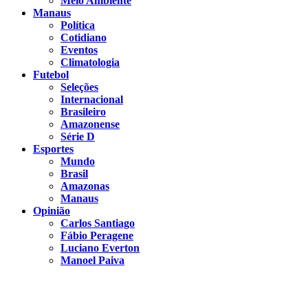
Meio Ambiente
Manaus
Política
Cotidiano
Eventos
Climatologia
Futebol
Seleções
Internacional
Brasileiro
Amazonense
Série D
Esportes
Mundo
Brasil
Amazonas
Manaus
Opinião
Carlos Santiago
Fábio Peragene
Luciano Everton
Manoel Paiva