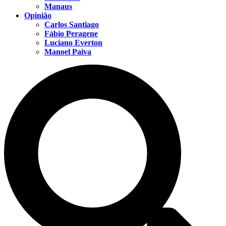
Manaus
Opinião
Carlos Santiago
Fábio Peragene
Luciano Everton
Manoel Paiva