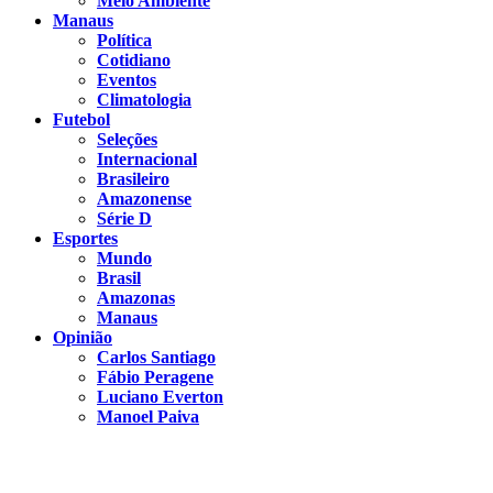
Meio Ambiente
Manaus
Política
Cotidiano
Eventos
Climatologia
Futebol
Seleções
Internacional
Brasileiro
Amazonense
Série D
Esportes
Mundo
Brasil
Amazonas
Manaus
Opinião
Carlos Santiago
Fábio Peragene
Luciano Everton
Manoel Paiva