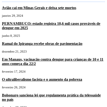
Avião cai em Minas Gerais e deixa sete mortos
janeiro 29, 2024
PERNAMBUCO: estado registra 10,6 mil casos prováveis de
dengue em 2025
junho 8, 2025
Ramal do Ipiranga recebe obras de pavimentação
dezembro 21, 2023
Em Manaus, vacinação contra dengue para crianças de 10 e 11
anos começa dia 22/2
fevereiro 17, 2024
O ultraliberalismo facista e o aumento da pobreza
fevereiro 26, 2024
Bolsonaro sanciona lei que regulamenta prática da telessaúde
no país