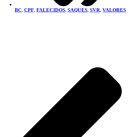
BC
,
CPF
,
FALECIDOS
,
SAQUES
,
SVR
,
VALORES