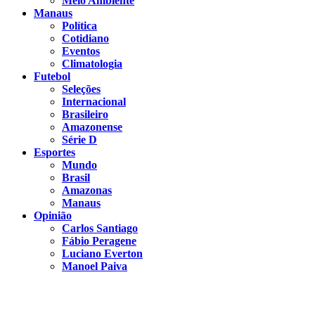
Meio Ambiente
Manaus
Política
Cotidiano
Eventos
Climatologia
Futebol
Seleções
Internacional
Brasileiro
Amazonense
Série D
Esportes
Mundo
Brasil
Amazonas
Manaus
Opinião
Carlos Santiago
Fábio Peragene
Luciano Everton
Manoel Paiva