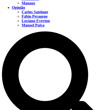
Manaus
Opinião
Carlos Santiago
Fábio Peragene
Luciano Everton
Manoel Paiva