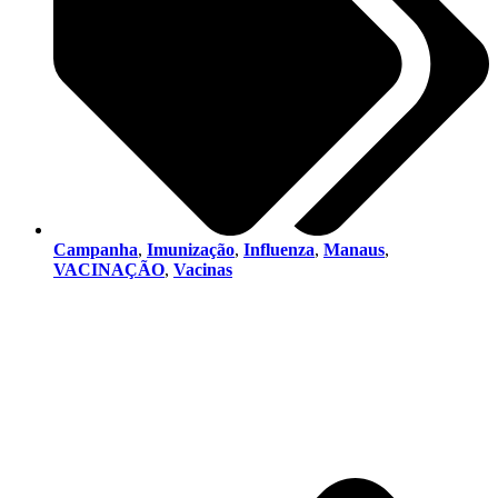
Campanha
,
Imunização
,
Influenza
,
Manaus
,
VACINAÇÃO
,
Vacinas