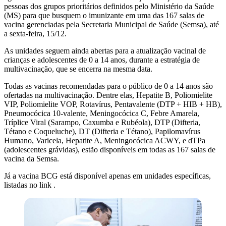
pessoas dos grupos prioritários definidos pelo Ministério da Saúde
(MS) para que busquem o imunizante em uma das 167 salas de
vacina gerenciadas pela Secretaria Municipal de Saúde (Semsa), até
a sexta-feira, 15/12.
As unidades seguem ainda abertas para a atualização vacinal de
crianças e adolescentes de 0 a 14 anos, durante a estratégia de
multivacinação, que se encerra na mesma data.
Todas as vacinas recomendadas para o público de 0 a 14 anos são
ofertadas na multivacinação. Dentre elas, Hepatite B, Poliomielite
VIP, Poliomielite VOP, Rotavírus, Pentavalente (DTP + HIB + HB),
Pneumocócica 10-valente, Meningocócica C, Febre Amarela,
Tríplice Viral (Sarampo, Caxumba e Rubéola), DTP (Difteria,
Tétano e Coqueluche), DT (Difteria e Tétano), Papilomavírus
Humano, Varicela, Hepatite A, Meningocócica ACWY, e dTPa
(adolescentes grávidas), estão disponíveis em todas as 167 salas de
vacina da Semsa.
Já a vacina BCG está disponível apenas em unidades específicas,
listadas no link .