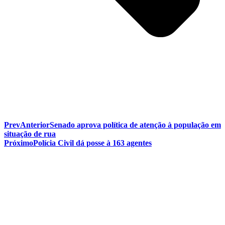
Prev
Anterior
Senado aprova política de atenção à população em
situação de rua
Próximo
Polícia Civil dá posse à 163 agentes