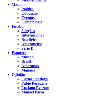
Meio Ambiente
Manaus
Política
Cotidiano
Eventos
Climatologia
Futebol
Seleções
Internacional
Brasileiro
Amazonense
Série D
Esportes
Mundo
Brasil
Amazonas
Manaus
Opinião
Carlos Santiago
Fábio Peragene
Luciano Everton
Manoel Paiva