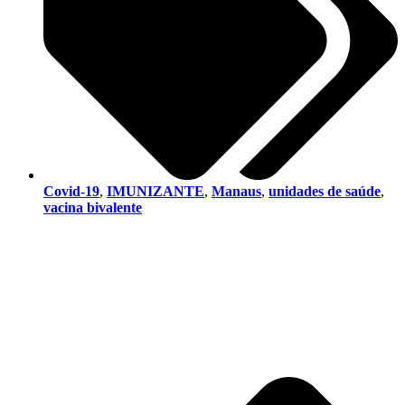
Covid-19
,
IMUNIZANTE
,
Manaus
,
unidades de saúde
,
vacina bivalente