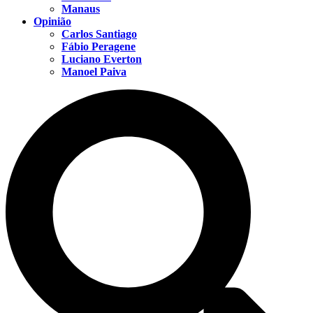
Manaus
Opinião
Carlos Santiago
Fábio Peragene
Luciano Everton
Manoel Paiva