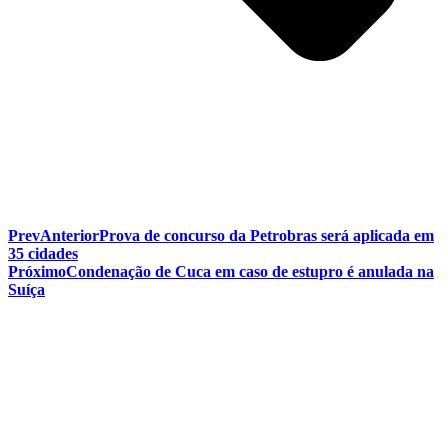
Prev
Anterior
Prova de concurso da Petrobras será aplicada em
35 cidades
Próximo
Condenação de Cuca em caso de estupro é anulada na
Suíça