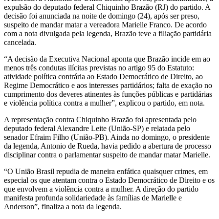
expulsão do deputado federal Chiquinho Brazão (RJ) do partido. A
decisão foi anunciada na noite de domingo (24), após ser preso,
suspeito de mandar matar a vereadora Marielle Franco. De acordo
com a nota divulgada pela legenda, Brazão teve a filiação partidária
cancelada.
“A decisão da Executiva Nacional aponta que Brazão incide em ao
menos três condutas ilícitas previstas no artigo 95 do Estatuto:
atividade política contrária ao Estado Democrático de Direito, ao
Regime Democrático e aos interesses partidários; falta de exação no
cumprimento dos deveres atinentes às funções públicas e partidárias
e violência política contra a mulher”, explicou o partido, em nota.
A representação contra Chiquinho Brazão foi apresentada pelo
deputado federal Alexandre Leite (União-SP) e relatada pelo
senador Efraim Filho (União-PB). Ainda no domingo, o presidente
da legenda, Antonio de Rueda, havia pedido a abertura de processo
disciplinar contra o parlamentar suspeito de mandar matar Marielle.
“O União Brasil repudia de maneira enfática quaisquer crimes, em
especial os que atentam contra o Estado Democrático de Direito e os
que envolvem a violência contra a mulher. A direção do partido
manifesta profunda solidariedade às famílias de Marielle e
Anderson”, finaliza a nota da legenda.