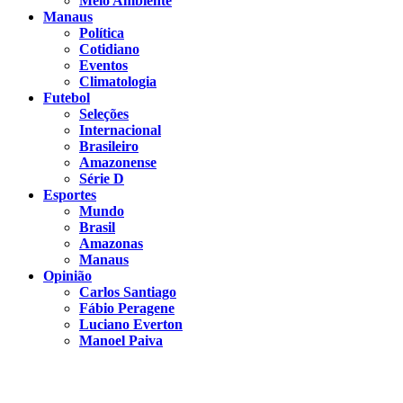
Meio Ambiente
Manaus
Política
Cotidiano
Eventos
Climatologia
Futebol
Seleções
Internacional
Brasileiro
Amazonense
Série D
Esportes
Mundo
Brasil
Amazonas
Manaus
Opinião
Carlos Santiago
Fábio Peragene
Luciano Everton
Manoel Paiva