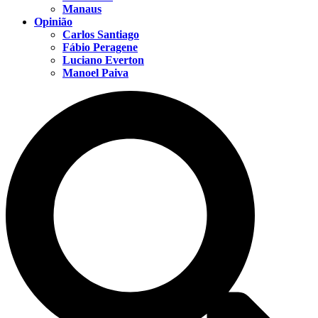
Manaus
Opinião
Carlos Santiago
Fábio Peragene
Luciano Everton
Manoel Paiva