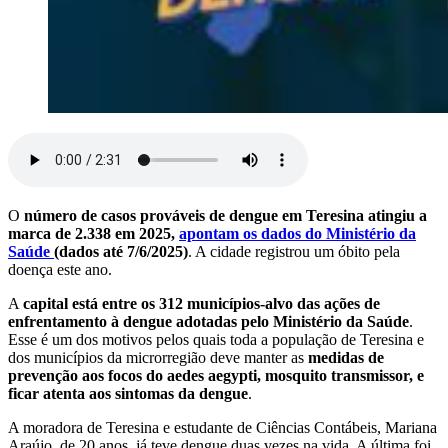
O
número de casos prováveis de dengue em Teresina atingiu a
marca de 2.338 em 2025,
apontam os dados do Ministério da
Saúde
(dados até 7/6/2025)
. A cidade registrou um óbito pela
doença este ano.
A
capital está entre os 312 municípios-alvo das ações de
enfrentamento à dengue adotadas pelo Ministério da Saúde
.
Esse é um dos motivos pelos quais toda a população de Teresina e
dos municípios da microrregião deve manter as
medidas de
prevenção aos focos do aedes aegypti, mosquito transmissor, e
ficar atenta aos sintomas da dengue
.
A moradora de Teresina e estudante de Ciências Contábeis, Mariana
Araújo, de 20 anos, já teve dengue duas vezes na vida. A última foi