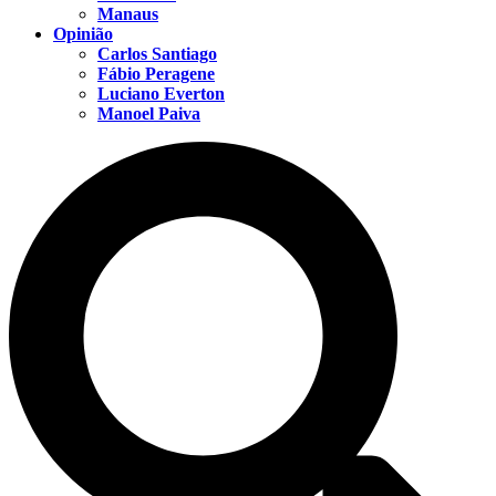
Manaus
Opinião
Carlos Santiago
Fábio Peragene
Luciano Everton
Manoel Paiva