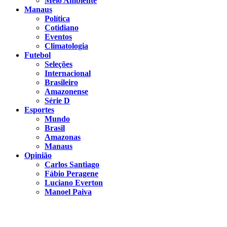
Meio Ambiente
Manaus
Política
Cotidiano
Eventos
Climatologia
Futebol
Seleções
Internacional
Brasileiro
Amazonense
Série D
Esportes
Mundo
Brasil
Amazonas
Manaus
Opinião
Carlos Santiago
Fábio Peragene
Luciano Everton
Manoel Paiva