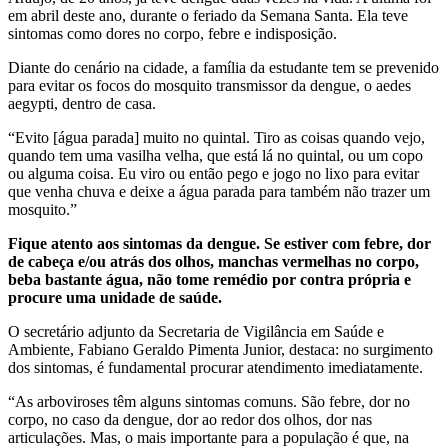
em abril deste ano, durante o feriado da Semana Santa. Ela teve
sintomas como dores no corpo, febre e indisposição.
Diante do cenário na cidade, a família da estudante tem se prevenido
para evitar os focos do mosquito transmissor da dengue, o aedes
aegypti, dentro de casa.
“Evito [água parada] muito no quintal. Tiro as coisas quando vejo,
quando tem uma vasilha velha, que está lá no quintal, ou um copo
ou alguma coisa. Eu viro ou então pego e jogo no lixo para evitar
que venha chuva e deixe a água parada para também não trazer um
mosquito.”
Fique atento aos sintomas da dengue. Se estiver com febre, dor
de cabeça e/ou atrás dos olhos, manchas vermelhas no corpo,
beba bastante água, não tome remédio por contra própria e
procure uma unidade de saúde.
O secretário adjunto da Secretaria de Vigilância em Saúde e
Ambiente, Fabiano Geraldo Pimenta Junior, destaca: no surgimento
dos sintomas, é fundamental procurar atendimento imediatamente.
“As arboviroses têm alguns sintomas comuns. São febre, dor no
corpo, no caso da dengue, dor ao redor dos olhos, dor nas
articulações. Mas, o mais importante para a população é que, na