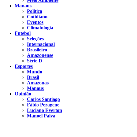
Meio Ambiente
Manaus
Política
Cotidiano
Eventos
Climatologia
Futebol
Seleções
Internacional
Brasileiro
Amazonense
Série D
Esportes
Mundo
Brasil
Amazonas
Manaus
Opinião
Carlos Santiago
Fábio Peragene
Luciano Everton
Manoel Paiva