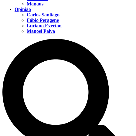
Manaus
Opinião
Carlos Santiago
Fábio Peragene
Luciano Everton
Manoel Paiva