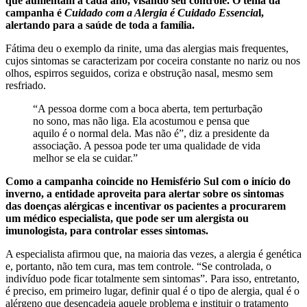
que aumentam a cada ano, visando seu controle. O tema da
campanha é
Cuidado com a Alergia é Cuidado Essencia
l,
alertando para a saúde de toda a família.
Fátima deu o exemplo da rinite, uma das alergias mais frequentes,
cujos sintomas se caracterizam por coceira constante no nariz ou nos
olhos, espirros seguidos, coriza e obstrução nasal, mesmo sem
resfriado.
“A pessoa dorme com a boca aberta, tem perturbação
no sono, mas não liga. Ela acostumou e pensa que
aquilo é o normal dela. Mas não é”, diz a presidente da
associação. A pessoa pode ter uma qualidade de vida
melhor se ela se cuidar.”
Como a campanha coincide no Hemisfério Sul com o início do
inverno, a entidade aproveita para alertar sobre os sintomas
das doenças alérgicas e incentivar os pacientes a procurarem
um médico especialista, que pode ser um alergista ou
imunologista, para controlar esses sintomas.
A especialista afirmou que, na maioria das vezes, a alergia é genética
e, portanto, não tem cura, mas tem controle. “Se controlada, o
indivíduo pode ficar totalmente sem sintomas”. Para isso, entretanto,
é preciso, em primeiro lugar, definir qual é o tipo de alergia, qual é o
alérgeno que desencadeia aquele problema e instituir o tratamento