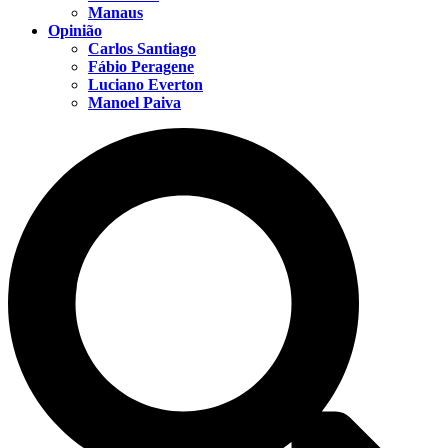
Manaus
Opinião
Carlos Santiago
Fábio Peragene
Luciano Everton
Manoel Paiva