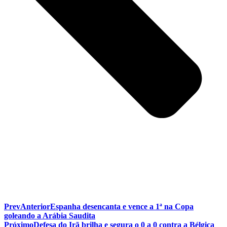
Prev
Anterior
Espanha desencanta e vence a 1ª na Copa
goleando a Arábia Saudita
Próximo
Defesa do Irã brilha e segura o 0 a 0 contra a Bélgica