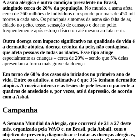
A asma alérgica é outra condição prevalente no Brasil,
atingindo cerca de 20% da população.
No mundo, a asma afeta
cerca de 260 milhões de indivíduos e responde por mais de 450 mil
mortes a cada ano. Os principais sintomas da asma são falta de ar,
chiado no peito, tosse, sensação de cansaço e dor no peito,
frequentemente após esforço físico ou até mesmo ao falar e rir.
Outra doença com impacto significativo na qualidade de vida é
a dermatite atópica, doença crônica da pele, não contagiosa,
que afeta pessoas de todas as idades. Esse tipo atinge
especialmente as crianças – cerca de 20% – sendo que 5% delas
apresentam a forma mais grave da doença.
Em torno de 60% dos casos são iniciados no primeiro ano de
vida. Entre os adultos, a estimativa é que 3% tenham dermatite
atópica. A coceira intensa e as lesões de pele levam o paciente a
quadros de ansiedade e, por vezes, até à depressão, de acordo
com a Asbai.
Campanha
A Semana Mundial da Alergia, que ocorrerá de 21 a 27 deste
mês, organizada pela WAO e, no Brasil, pela AsbaiI, com o
objetivo de prevenir, diagnosticar e tratar as doenças alérgicas,