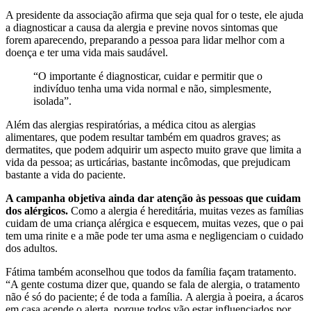
A presidente da associação afirma que seja qual for o teste, ele ajuda
a diagnosticar a causa da alergia e previne novos sintomas que
forem aparecendo, preparando a pessoa para lidar melhor com a
doença e ter uma vida mais saudável.
“O importante é diagnosticar, cuidar e permitir que o
indivíduo tenha uma vida normal e não, simplesmente,
isolada”.
Além das alergias respiratórias, a médica citou as alergias
alimentares, que podem resultar também em quadros graves; as
dermatites, que podem adquirir um aspecto muito grave que limita a
vida da pessoa; as urticárias, bastante incômodas, que prejudicam
bastante a vida do paciente.
A campanha objetiva ainda dar atenção às pessoas que cuidam
dos alérgicos.
Como a alergia é hereditária, muitas vezes as famílias
cuidam de uma criança alérgica e esquecem, muitas vezes, que o pai
tem uma rinite e a mãe pode ter uma asma e negligenciam o cuidado
dos adultos.
Fátima também aconselhou que todos da família façam tratamento.
“A gente costuma dizer que, quando se fala de alergia, o tratamento
não é só do paciente; é de toda a família. A alergia à poeira, a ácaros
em casa acende o alerta, porque todos vão estar influenciados por