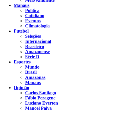
Meio Ambiente
Manaus
Política
Cotidiano
Eventos
Climatologia
Futebol
Seleções
Internacional
Brasileiro
Amazonense
Série D
Esportes
Mundo
Brasil
Amazonas
Manaus
Opinião
Carlos Santiago
Fábio Peragene
Luciano Everton
Manoel Paiva