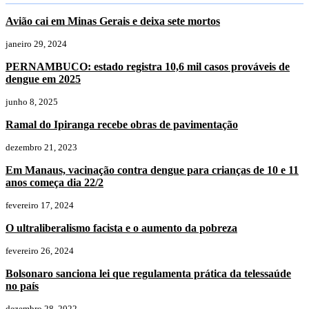
Avião cai em Minas Gerais e deixa sete mortos
janeiro 29, 2024
PERNAMBUCO: estado registra 10,6 mil casos prováveis de
dengue em 2025
junho 8, 2025
Ramal do Ipiranga recebe obras de pavimentação
dezembro 21, 2023
Em Manaus, vacinação contra dengue para crianças de 10 e 11
anos começa dia 22/2
fevereiro 17, 2024
O ultraliberalismo facista e o aumento da pobreza
fevereiro 26, 2024
Bolsonaro sanciona lei que regulamenta prática da telessaúde
no país
dezembro 28, 2022