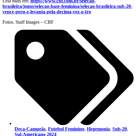
Leia mais em:
https://www.cbf.com.br/selecao-
brasileira/jogos/selecao-base-feminina/selecao-brasileira-sub-20-
vence-peru-e-levanta-pela-decima-vez-o-tro
Fotos. Staff Images – CBF
Deca-Campeãs
,
Futebol Feminino
,
Hegemonia
,
Sub-20
,
Sul-Americano 2024