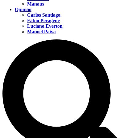
Manaus
Opinião
Carlos Santiago
Fábio Peragene
Luciano Everton
Manoel Paiva