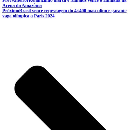
Prev
Anterior
Renanzinho marca e Manaus vence o Humaitá na
Arena da Amazônia
Próximo
Brasil vence repescagem do 4×400 masculino e garante
vaga olímpica a Paris 2024