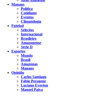
Meio Ambiente
Manaus
Política
Cotidiano
Eventos
Climatologia
Futebol
Seleções
Internacional
Brasileiro
Amazonense
Série D
Esportes
Mundo
Brasil
Amazonas
Manaus
Opinião
Carlos Santiago
Fábio Peragene
Luciano Everton
Manoel Paiva