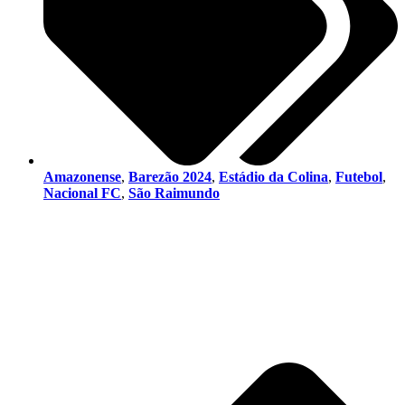
Amazonense
,
Barezão 2024
,
Estádio da Colina
,
Futebol
,
Nacional FC
,
São Raimundo