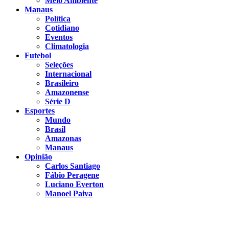
Meio Ambiente
Manaus
Política
Cotidiano
Eventos
Climatologia
Futebol
Seleções
Internacional
Brasileiro
Amazonense
Série D
Esportes
Mundo
Brasil
Amazonas
Manaus
Opinião
Carlos Santiago
Fábio Peragene
Luciano Everton
Manoel Paiva