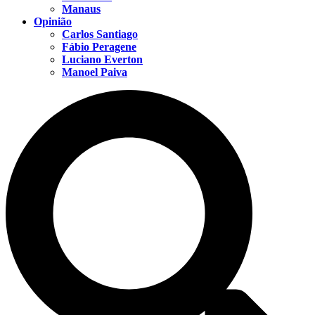
Manaus
Opinião
Carlos Santiago
Fábio Peragene
Luciano Everton
Manoel Paiva