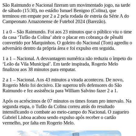
São Raimundo e Nacional fizeram um movimentado jogo, na tarde
de sábado (15:30), no estádio Ismael Benigno (Colina), que
terminou em empate por 2 a 2 pela rodada de estreia da Série A do
Campeonato Amazonense de Futebol 2024 (Barezão).
1 a 0 – São Raimundo. Foi aos 23 minutos que o público viu o time
da casa ‘Tufão da Colina’ abrir o placar em cobrança de pênalti
convertido por Marquinhos. O goleiro do Nacional (Tom) agrediu o
adversário dentro da própria área e foi expulso em seguida.
1 a 1 – Nacional. A desvantagem numérica não reduziu o ímpeto do
‘Leão da Vila Municipal’. Em tarde inspirada, Rogerio Melo
finalizou aos 38 minutos para empatar.
2 a 1 – Nacional. Aos 43 minutos a virada aconteceu. De novo,
Rogerio Melo foi decisivo. Ele superou três defensores do São
Raimundo e fez assistência para William Salvino fazer 2 a 1.
Após os acréscimos de 07 minutos os times foram pro intervalo. Na
segunda etapa, o Tufão da Colina correu atrás do resultado
intensificando o combate ao meio-campo do Nacional. O zagueiro
Gabriel Lisboa acabou sendo expulso após receber o cartão
vermelho, por falta em Rogerio Melo.