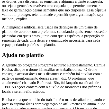
os drones para dispersar as sementes e algumas a gente encapsula,
ou seja, a gente desenvolveu uma cápsula que permite aumentar a
taxa de germinação dessas sementes que são dispersas. Essa cápsula
vai nutrir, proteger, reter umidade e permitir que a germinação seja
melhor”, explica.
A inteligência artificial será usada na definição de um plano de
plantio, de acordo com a prefeitura, calculando quais sementes serão
plantadas em quais áreas, junto com quais espécies, a proporção de
sementes de cada uma delas e a quantidade necessária para cada
espaço, criando padrões de plantio.
Ajuda no plantio
A gerente do programa Programa Mutirão Reflorestamento, Camila
Rocha, diz que o drone irá auxiliar os trabalhadores. “O drone
consegue acessar áreas mais distantes e também irá auxiliar com a
parte de monitoramento dessas áreas”, diz. O programa, que
atualmente é chamado Refloresta Rio, foi lançado na década de
1980. As ações contam com o auxílio de moradores dos próprios
locais a serem reflorestados.
Rocha conta que o início do trabalho é o mais desafiador, quando é
preciso capinar áreas com vegetação de até 3 metros de altura. “São
todas atividades manuais, capina com enxada. O transporte de