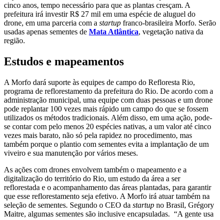
cinco anos, tempo necessário para que as plantas cresçam. A
prefeitura irá investir R$ 27 mil em uma espécie de aluguel do
drone, em uma parceria com a
startup
franco-brasileira Morfo. Serão
usadas apenas sementes de
Mata Atlântica
, vegetação nativa da
região.
Estudos e mapeamentos
A Morfo dará suporte às equipes de campo do Refloresta Rio,
programa de reflorestamento da prefeitura do Rio. De acordo com a
administração municipal, uma equipe com duas pessoas e um drone
pode replantar 100 vezes mais rápido um campo do que se fossem
utilizados os métodos tradicionais. Além disso, em uma ação, pode-
se contar com pelo menos 20 espécies nativas, a um valor até cinco
vezes mais barato, não só pela rapidez no procedimento, mas
também porque o plantio com sementes evita a implantação de um
viveiro e sua manutenção por vários meses.
As ações com drones envolvem também o mapeamento e a
digitalização do território do Rio, um estudo da área a ser
reflorestada e o acompanhamento das áreas plantadas, para garantir
que esse reflorestamento seja efetivo. A Morfo irá atuar também na
seleção de sementes. Segundo o CEO da
startup
no Brasil, Grégory
Maitre, algumas sementes são inclusive encapsuladas. “A gente usa