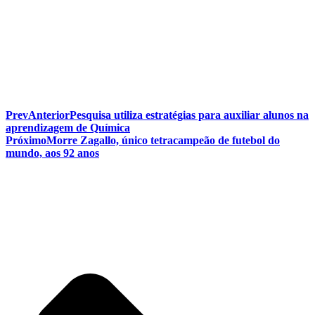
Prev
Anterior
Pesquisa utiliza estratégias para auxiliar alunos na
aprendizagem de Química
Próximo
Morre Zagallo, único tetracampeão de futebol do
mundo, aos 92 anos