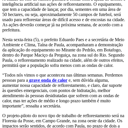
inteligência artificial nas ações de reflorestamento. O equipamento,
que tem a capacidade de lançar, por dia, sementes em uma área de
50 hectares, ou seja, aproximadamente 50 campos de futebol, será
usado para reflorestar áreas de difícil acesso e de encostas na cidade.
As ações deverão começar já na próxima semana, de acordo com a
prefeitura.
Nesta sexta-feira (5), o prefeito Eduardo Paes e a secretária de Meio
Ambiente e Clima, Taína de Paula, acompanharam a demonstração
da aplicação do equipamento no Mirante do Pedrão, em Botafogo,
dentro do Parque Maciço da Preguiça, na zona sul do Rio. Segundo
Paula, o reflorestamento realizado na cidade, além de outros efeitos,
permitirá que a população sofra menos com as ondas de calor.
“Todos nós vimos o que aconteceu nas últimas semanas. Perdemos
pessoas para a
grave onda de calor
e, sem dúvida alguma,
aumentar nossa capacidade de reflorestamento, e claro, dar suporte
às questões emergenciais, com pontos de hidratação, melhor
atendimento às pessoas desidratadas que sofrem com as ondas de
calor, mas ter ações de médio e longo prazo também é muito
importante”, ressalta a secretária.
O projeto-piloto do novo tipo de trabalho de reflorestamento será na
Floresta da Posse, em Campo Grande, na zona oeste da cidade. Os
impactos serão sentidos, de acordo com Paula, no prazo de dois a