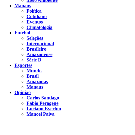
Meio Ambiente
Manaus
Política
Cotidiano
Eventos
Climatologia
Futebol
Seleções
Internacional
Brasileiro
Amazonense
Série D
Esportes
Mundo
Brasil
Amazonas
Manaus
Opinião
Carlos Santiago
Fábio Peragene
Luciano Everton
Manoel Paiva