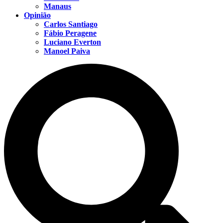
Manaus
Opinião
Carlos Santiago
Fábio Peragene
Luciano Everton
Manoel Paiva