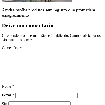
Anvisa proíbe produtos sem registro que prometiam
emagrecimento
Deixe um comentário
O seu endereço de e-mail não será publicado.
Campos obrigatórios
são marcados com
*
Comentário
*
Nome
*
E-mail
*
Site