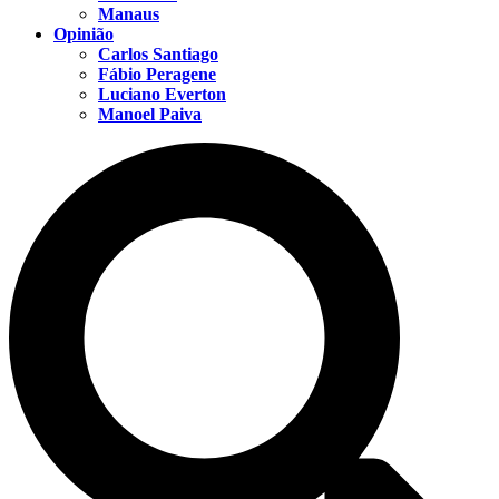
Manaus
Opinião
Carlos Santiago
Fábio Peragene
Luciano Everton
Manoel Paiva