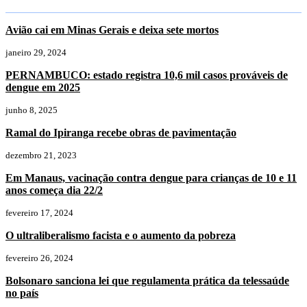
Avião cai em Minas Gerais e deixa sete mortos
janeiro 29, 2024
PERNAMBUCO: estado registra 10,6 mil casos prováveis de
dengue em 2025
junho 8, 2025
Ramal do Ipiranga recebe obras de pavimentação
dezembro 21, 2023
Em Manaus, vacinação contra dengue para crianças de 10 e 11
anos começa dia 22/2
fevereiro 17, 2024
O ultraliberalismo facista e o aumento da pobreza
fevereiro 26, 2024
Bolsonaro sanciona lei que regulamenta prática da telessaúde
no país