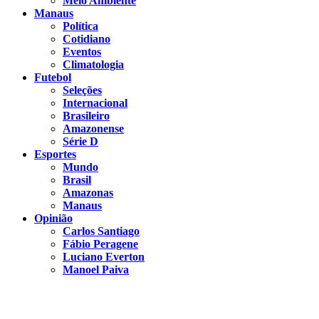
Meio Ambiente
Manaus
Política
Cotidiano
Eventos
Climatologia
Futebol
Seleções
Internacional
Brasileiro
Amazonense
Série D
Esportes
Mundo
Brasil
Amazonas
Manaus
Opinião
Carlos Santiago
Fábio Peragene
Luciano Everton
Manoel Paiva