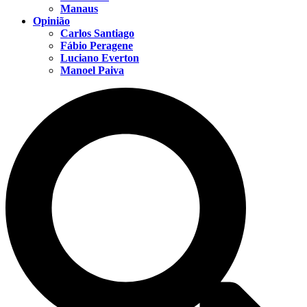
Manaus
Opinião
Carlos Santiago
Fábio Peragene
Luciano Everton
Manoel Paiva