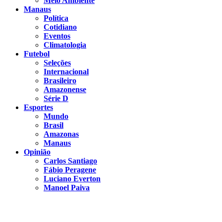
Meio Ambiente
Manaus
Política
Cotidiano
Eventos
Climatologia
Futebol
Seleções
Internacional
Brasileiro
Amazonense
Série D
Esportes
Mundo
Brasil
Amazonas
Manaus
Opinião
Carlos Santiago
Fábio Peragene
Luciano Everton
Manoel Paiva