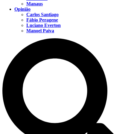
Manaus
Opinião
Carlos Santiago
Fábio Peragene
Luciano Everton
Manoel Paiva