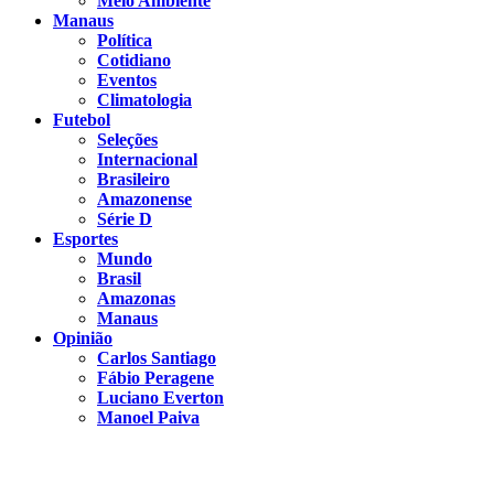
Meio Ambiente
Manaus
Política
Cotidiano
Eventos
Climatologia
Futebol
Seleções
Internacional
Brasileiro
Amazonense
Série D
Esportes
Mundo
Brasil
Amazonas
Manaus
Opinião
Carlos Santiago
Fábio Peragene
Luciano Everton
Manoel Paiva