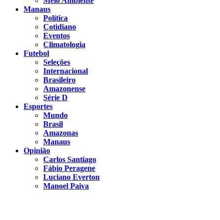
Meio Ambiente
Manaus
Política
Cotidiano
Eventos
Climatologia
Futebol
Seleções
Internacional
Brasileiro
Amazonense
Série D
Esportes
Mundo
Brasil
Amazonas
Manaus
Opinião
Carlos Santiago
Fábio Peragene
Luciano Everton
Manoel Paiva