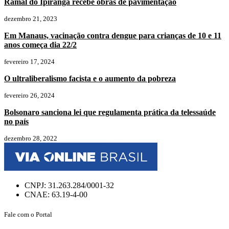
Ramal do Ipiranga recebe obras de pavimentação
dezembro 21, 2023
Em Manaus, vacinação contra dengue para crianças de 10 e 11
anos começa dia 22/2
fevereiro 17, 2024
O ultraliberalismo facista e o aumento da pobreza
fevereiro 26, 2024
Bolsonaro sanciona lei que regulamenta prática da telessaúde
no país
dezembro 28, 2022
CNPJ: 31.263.284/0001-32
CNAE: 63.19-4-00
Fale com o Portal