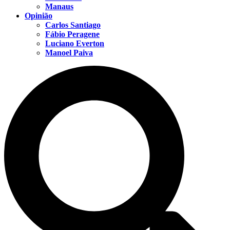
Manaus
Opinião
Carlos Santiago
Fábio Peragene
Luciano Everton
Manoel Paiva