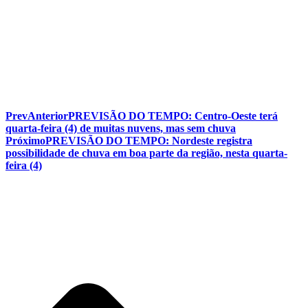
Prev
Anterior
PREVISÃO DO TEMPO: Centro-Oeste terá
quarta-feira (4) de muitas nuvens, mas sem chuva
Próximo
PREVISÃO DO TEMPO: Nordeste registra
possibilidade de chuva em boa parte da região, nesta quarta-
feira (4)