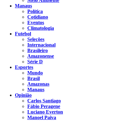
Meio Ambiente
Manaus
Política
Cotidiano
Eventos
Climatologia
Futebol
Seleções
Internacional
Brasileiro
Amazonense
Série D
Esportes
Mundo
Brasil
Amazonas
Manaus
Opinião
Carlos Santiago
Fábio Peragene
Luciano Everton
Manoel Paiva