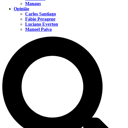
Manaus
Opinião
Carlos Santiago
Fábio Peragene
Luciano Everton
Manoel Paiva