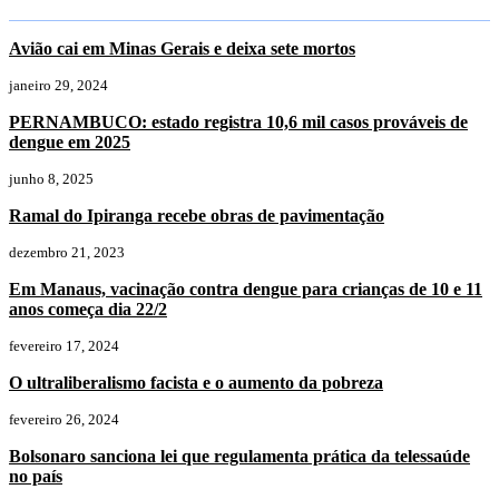
Avião cai em Minas Gerais e deixa sete mortos
janeiro 29, 2024
PERNAMBUCO: estado registra 10,6 mil casos prováveis de
dengue em 2025
junho 8, 2025
Ramal do Ipiranga recebe obras de pavimentação
dezembro 21, 2023
Em Manaus, vacinação contra dengue para crianças de 10 e 11
anos começa dia 22/2
fevereiro 17, 2024
O ultraliberalismo facista e o aumento da pobreza
fevereiro 26, 2024
Bolsonaro sanciona lei que regulamenta prática da telessaúde
no país