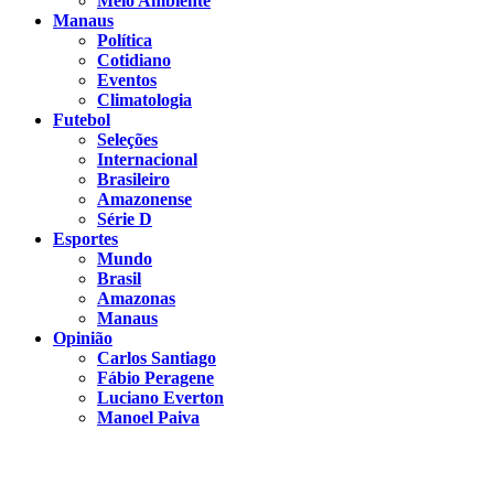
Meio Ambiente
Manaus
Política
Cotidiano
Eventos
Climatologia
Futebol
Seleções
Internacional
Brasileiro
Amazonense
Série D
Esportes
Mundo
Brasil
Amazonas
Manaus
Opinião
Carlos Santiago
Fábio Peragene
Luciano Everton
Manoel Paiva