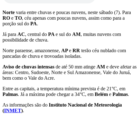
Norte
varia entre chuvas e poucas nuvens, neste sábado (7). Para
RO
e
TO
, céu apenas com poucas nuvens, assim como para a
porção sul do
PA
.
Já para
AC
, central do
PA
e sul do
AM
, muitas nuvens com
possibilidade de chuva.
Norte paraense, amazonense,
AP
e
RR
terão céu nublado com
pancadas de chuva e trovoadas isoladas.
Aviso de chuvas intensas
de até 50 mm atinge
AM
e deve afetar as
áreas: Centro, Sudoeste, Norte e Sul Amazonense, Vale do Juruá,
bem como o Vale do Acre.
Entre as capitais, a temperatura mínima prevista é de 21°C, em
Palmas
. Já a máxima pode chegar a 34°C, em
Belém
e
Palmas
.
As informações são do
Instituto Nacional de Meteorologia
(
INMET
)
.