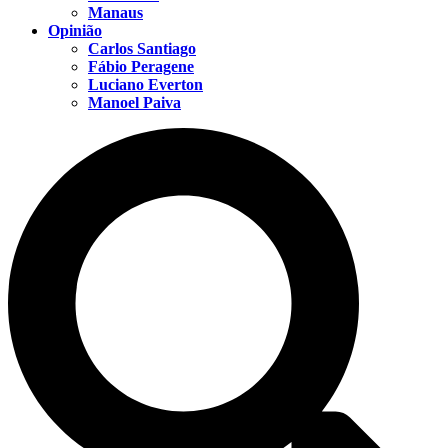
Manaus
Opinião
Carlos Santiago
Fábio Peragene
Luciano Everton
Manoel Paiva