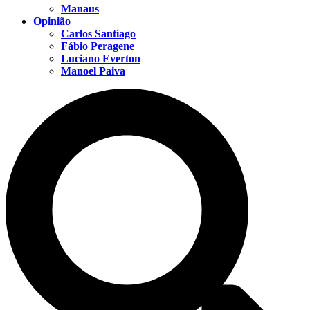
Manaus
Opinião
Carlos Santiago
Fábio Peragene
Luciano Everton
Manoel Paiva