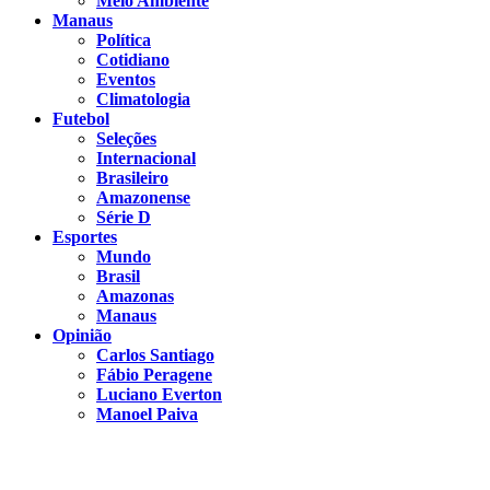
Meio Ambiente
Manaus
Política
Cotidiano
Eventos
Climatologia
Futebol
Seleções
Internacional
Brasileiro
Amazonense
Série D
Esportes
Mundo
Brasil
Amazonas
Manaus
Opinião
Carlos Santiago
Fábio Peragene
Luciano Everton
Manoel Paiva