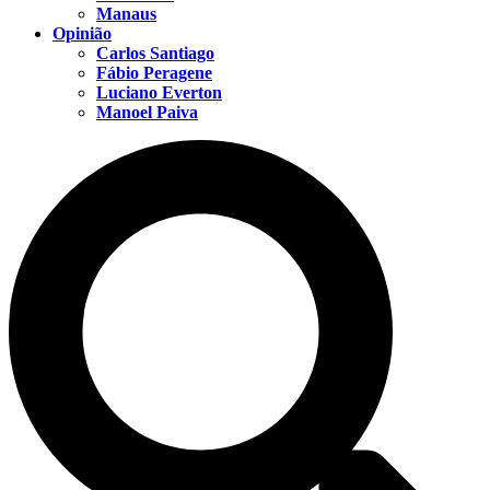
Manaus
Opinião
Carlos Santiago
Fábio Peragene
Luciano Everton
Manoel Paiva