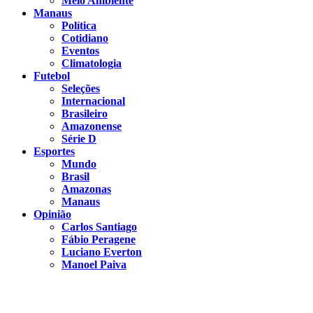
Meio Ambiente
Manaus
Política
Cotidiano
Eventos
Climatologia
Futebol
Seleções
Internacional
Brasileiro
Amazonense
Série D
Esportes
Mundo
Brasil
Amazonas
Manaus
Opinião
Carlos Santiago
Fábio Peragene
Luciano Everton
Manoel Paiva