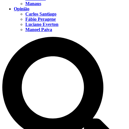
Manaus
Opinião
Carlos Santiago
Fábio Peragene
Luciano Everton
Manoel Paiva