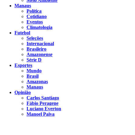
Meio Ambiente
Manaus
Política
Cotidiano
Eventos
Climatologia
Futebol
Seleções
Internacional
Brasileiro
Amazonense
Série D
Esportes
Mundo
Brasil
Amazonas
Manaus
Opinião
Carlos Santiago
Fábio Peragene
Luciano Everton
Manoel Paiva