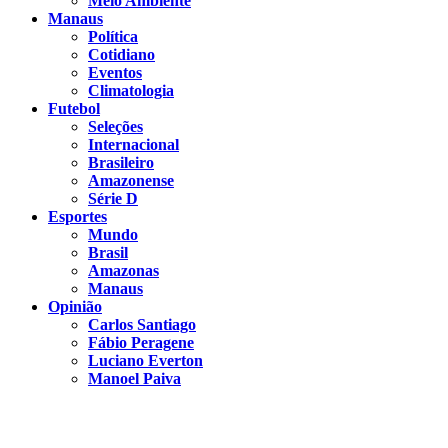
Meio Ambiente
Manaus
Política
Cotidiano
Eventos
Climatologia
Futebol
Seleções
Internacional
Brasileiro
Amazonense
Série D
Esportes
Mundo
Brasil
Amazonas
Manaus
Opinião
Carlos Santiago
Fábio Peragene
Luciano Everton
Manoel Paiva