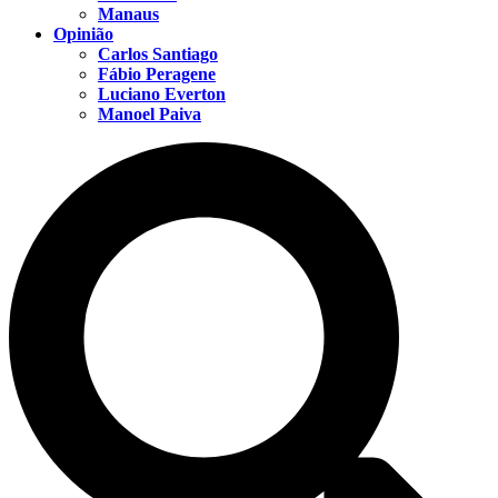
Manaus
Opinião
Carlos Santiago
Fábio Peragene
Luciano Everton
Manoel Paiva