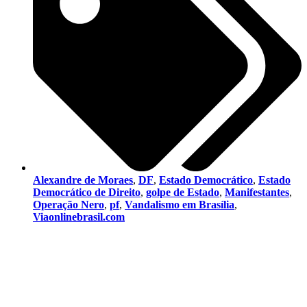
Alexandre de Moraes
,
DF
,
Estado Democrático
,
Estado
Democrático de Direito
,
golpe de Estado
,
Manifestantes
,
Operação Nero
,
pf
,
Vandalismo em Brasília
,
Viaonlinebrasil.com