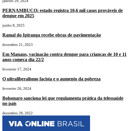
janeiro 29, 2024
PERNAMBUCO: estado registra 10,6 mil casos prováveis de
dengue em 2025
junho 8, 2025
Ramal do Ipiranga recebe obras de pavimentação
dezembro 21, 2023
Em Manaus, vacinação contra dengue para crianças de 10 e 11
anos começa dia 22/2
fevereiro 17, 2024
O ultraliberalismo facista e o aumento da pobreza
fevereiro 26, 2024
Bolsonaro sanciona lei que regulamenta prática da telessaúde
no país
dezembro 28, 2022