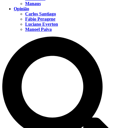
Manaus
Opinião
Carlos Santiago
Fábio Peragene
Luciano Everton
Manoel Paiva