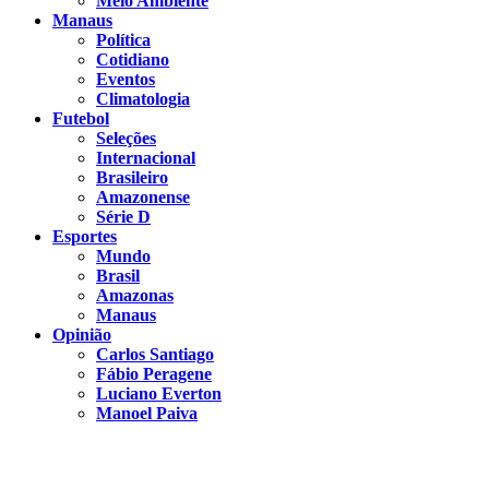
Meio Ambiente
Manaus
Política
Cotidiano
Eventos
Climatologia
Futebol
Seleções
Internacional
Brasileiro
Amazonense
Série D
Esportes
Mundo
Brasil
Amazonas
Manaus
Opinião
Carlos Santiago
Fábio Peragene
Luciano Everton
Manoel Paiva