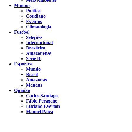
Meio Ambiente
Manaus
Política
Cotidiano
Eventos
Climatologia
Futebol
Seleções
Internacional
Brasileiro
Amazonense
Série D
Esportes
Mundo
Brasil
Amazonas
Manaus
Opinião
Carlos Santiago
Fábio Peragene
Luciano Everton
Manoel Paiva