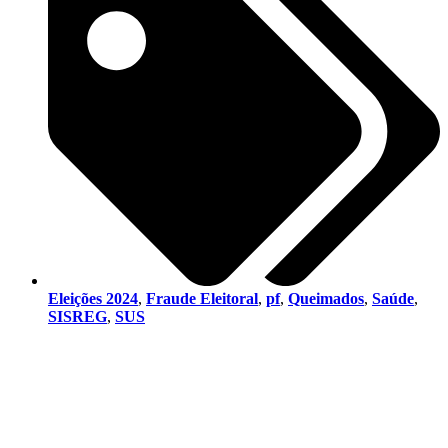
Eleições 2024
,
Fraude Eleitoral
,
pf
,
Queimados
,
Saúde
,
SISREG
,
SUS