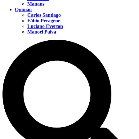
Manaus
Opinião
Carlos Santiago
Fábio Peragene
Luciano Everton
Manoel Paiva