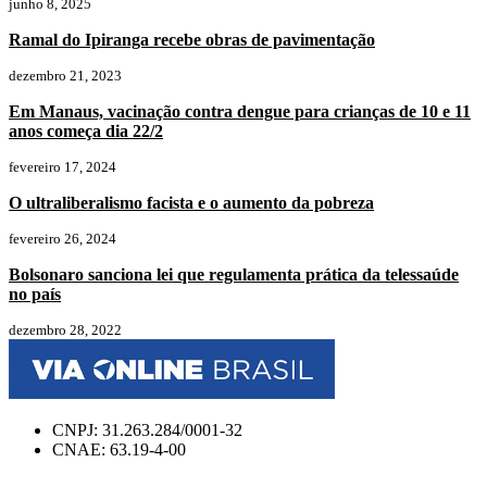
junho 8, 2025
Ramal do Ipiranga recebe obras de pavimentação
dezembro 21, 2023
Em Manaus, vacinação contra dengue para crianças de 10 e 11
anos começa dia 22/2
fevereiro 17, 2024
O ultraliberalismo facista e o aumento da pobreza
fevereiro 26, 2024
Bolsonaro sanciona lei que regulamenta prática da telessaúde
no país
dezembro 28, 2022
CNPJ: 31.263.284/0001-32
CNAE: 63.19-4-00