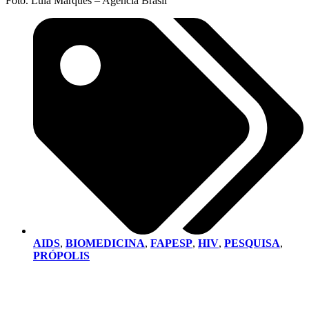
Foto. Lula Marques – Agência Brasil
AIDS
,
BIOMEDICINA
,
FAPESP
,
HIV
,
PESQUISA
,
PRÓPOLIS