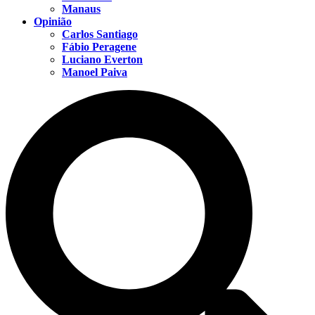
Manaus
Opinião
Carlos Santiago
Fábio Peragene
Luciano Everton
Manoel Paiva