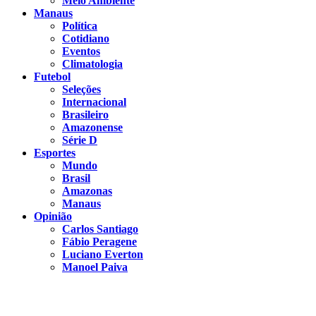
Meio Ambiente
Manaus
Política
Cotidiano
Eventos
Climatologia
Futebol
Seleções
Internacional
Brasileiro
Amazonense
Série D
Esportes
Mundo
Brasil
Amazonas
Manaus
Opinião
Carlos Santiago
Fábio Peragene
Luciano Everton
Manoel Paiva