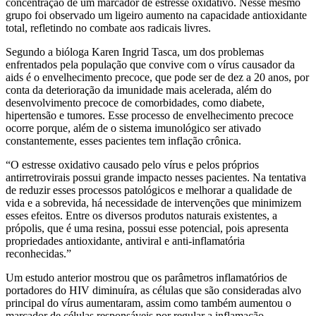
concentração de um marcador de estresse oxidativo. Nesse mesmo
grupo foi observado um ligeiro aumento na capacidade antioxidante
total, refletindo no combate aos radicais livres.
Segundo a bióloga Karen Ingrid Tasca, um dos problemas
enfrentados pela população que convive com o vírus causador da
aids é o envelhecimento precoce, que pode ser de dez a 20 anos, por
conta da deterioração da imunidade mais acelerada, além do
desenvolvimento precoce de comorbidades, como diabete,
hipertensão e tumores. Esse processo de envelhecimento precoce
ocorre porque, além de o sistema imunológico ser ativado
constantemente, esses pacientes tem inflação crônica.
“O estresse oxidativo causado pelo vírus e pelos próprios
antirretrovirais possui grande impacto nesses pacientes. Na tentativa
de reduzir esses processos patológicos e melhorar a qualidade de
vida e a sobrevida, há necessidade de intervenções que minimizem
esses efeitos. Entre os diversos produtos naturais existentes, a
própolis, que é uma resina, possui esse potencial, pois apresenta
propriedades antioxidante, antiviral e anti-inflamatória
reconhecidas.”
Um estudo anterior mostrou que os parâmetros inflamatórios de
portadores do HIV diminuíra, as células que são consideradas alvo
principal do vírus aumentaram, assim como também aumentou o
marcador de células responsáveis por regular a inflamação.