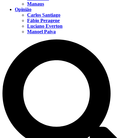
Manaus
Opinião
Carlos Santiago
Fábio Peragene
Luciano Everton
Manoel Paiva