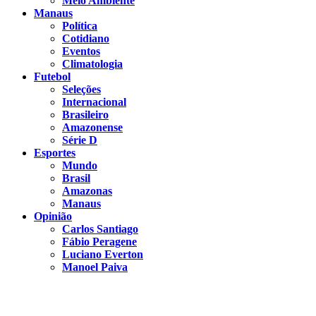
Meio Ambiente
Manaus
Política
Cotidiano
Eventos
Climatologia
Futebol
Seleções
Internacional
Brasileiro
Amazonense
Série D
Esportes
Mundo
Brasil
Amazonas
Manaus
Opinião
Carlos Santiago
Fábio Peragene
Luciano Everton
Manoel Paiva