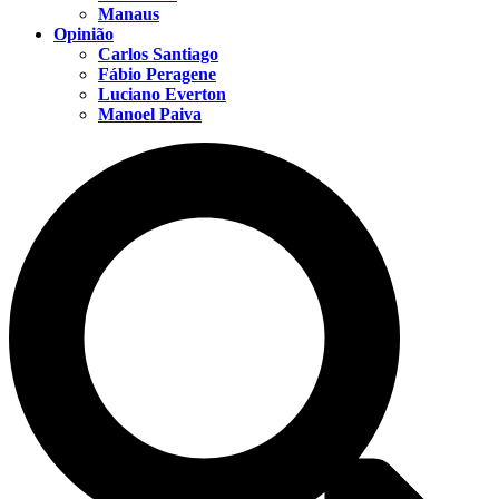
Manaus
Opinião
Carlos Santiago
Fábio Peragene
Luciano Everton
Manoel Paiva