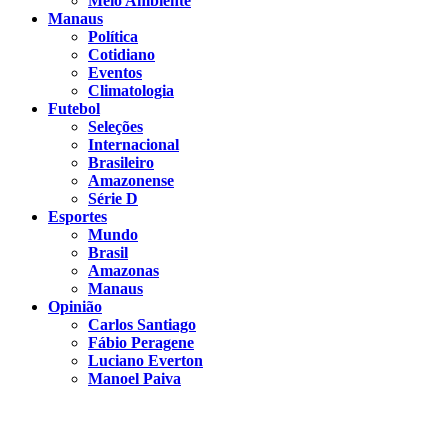
Meio Ambiente
Manaus
Política
Cotidiano
Eventos
Climatologia
Futebol
Seleções
Internacional
Brasileiro
Amazonense
Série D
Esportes
Mundo
Brasil
Amazonas
Manaus
Opinião
Carlos Santiago
Fábio Peragene
Luciano Everton
Manoel Paiva