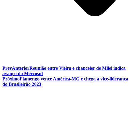
Prev
Anterior
Reunião entre Vieira e chanceler de Milei indica
avanço do Mercosul
Próximo
Flamengo vence América-MG e chega a vice-liderança
do Brasileirão 2023