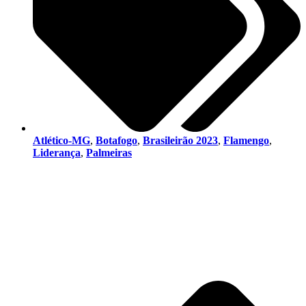
Atlético-MG
,
Botafogo
,
Brasileirão 2023
,
Flamengo
,
Liderança
,
Palmeiras