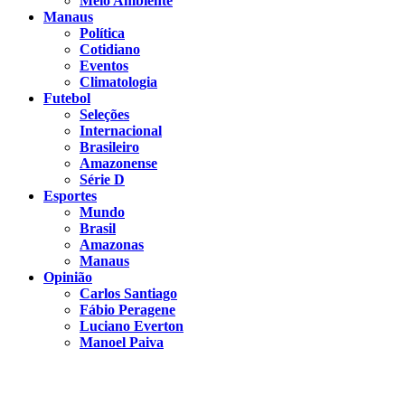
Meio Ambiente
Manaus
Política
Cotidiano
Eventos
Climatologia
Futebol
Seleções
Internacional
Brasileiro
Amazonense
Série D
Esportes
Mundo
Brasil
Amazonas
Manaus
Opinião
Carlos Santiago
Fábio Peragene
Luciano Everton
Manoel Paiva