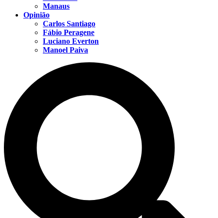
Manaus
Opinião
Carlos Santiago
Fábio Peragene
Luciano Everton
Manoel Paiva