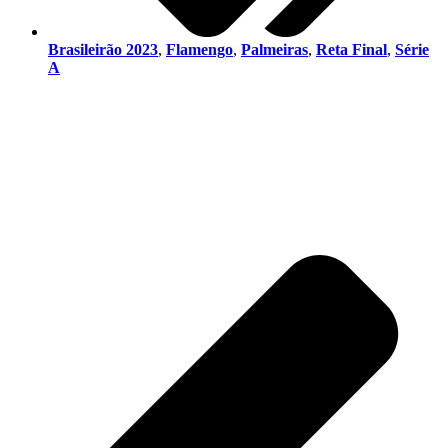
Brasileirão 2023
,
Flamengo
,
Palmeiras
,
Reta Final
,
Série
A